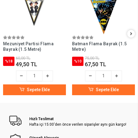
Mezuniyet Partisi Flama
Batman Flama Bayrak (1.5
Bayrak (1.5 Metre)
Metre)
60,00 TL
75,00 TL
%18
%10
49,50 TL
67,50 TL
Sepete Ekle
Sepete Ekle
Hızlı Teslimat
Hafta içi 15:00'den önce verilen siparişler aynı gün kargo!
Güvenli Alışveriş