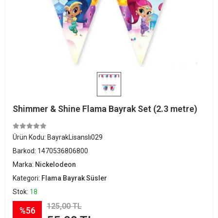
Shimmer & Shine Flama Bayrak Set (2.3 metre)
Ürün Kodu:
BayrakLisanslı029
Barkod:
1470536806800
Marka:
Nickelodeon
Kategori:
Flama Bayrak Süsler
Stok:
18
125,00 TL
%56