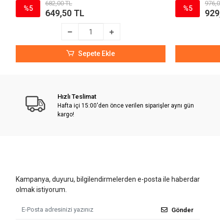
682,00 TL
976,0
%5
%5
649,50 TL
929
Sepete Ekle
Hızlı Teslimat
Hafta içi 15:00'den önce verilen siparişler aynı gün
kargo!
Kampanya, duyuru, bilgilendirmelerden e-posta ile haberdar
olmak istiyorum.
Gönder