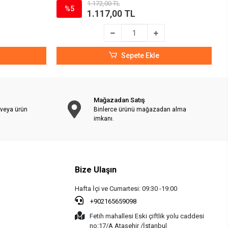
1.172,00 TL
%5
1.117,00 TL
Sepete Ekle
Mağazadan Satış
 veya ürün
Binlerce ürünü mağazadan alma
imkanı.
Bize Ulaşın
Hafta İçi ve Cumartesi: 09:30 -19:00
+902165659098
Fetih mahallesi Eski çiftlik yolu caddesi
no:17/A Ataşehir /İstanbul