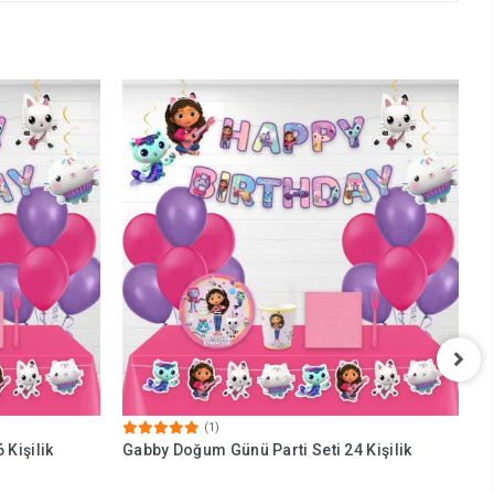
(1)
 Kişilik
Gabby Doğum Günü Parti Seti 24 Kişilik
G