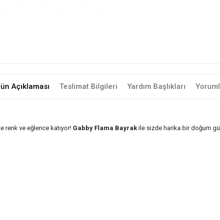
rün Açıklaması
Teslimat Bilgileri
Yardım Başlıkları
Yoruml
ze renk ve eğlence katıyor!
Gabby Flama Bayrak
ile sizde harika bir doğum gün