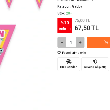
Kategori:
Gabby
Stok:
20+
75,00 TL
%10
67,50 TL
indirim
Favorilerime ekle
Hızlı Gönderi
Güvenli Alışveriş