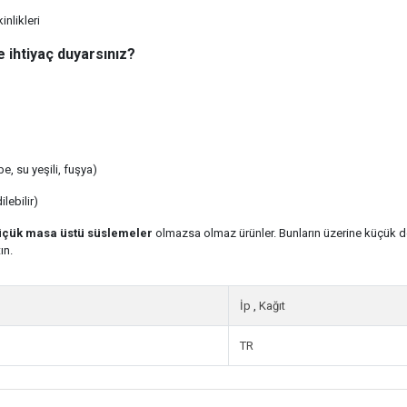
nlikleri
ihtiyaç duyarsınız?
e, su yeşili, fuşya)
lebilir)
küçük masa üstü süslemeler
olmazsa olmaz ürünler. Bunların üzerine küçük de
ın.
İp
,
Kağıt
TR