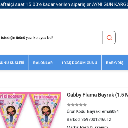
1500 TL ve Üzeri Kargo Ücretsiz!
ÜNÜ SÜSLERİ
BALONLAR
1 YAŞ DOĞUM GÜNÜ
BABY/DİŞ
Gabby Flama Bayrak (1.5 
Ürün Kodu:
BayrakTemalı084
Barkod:
8697001246012
Marka:
Parti Dükkanım