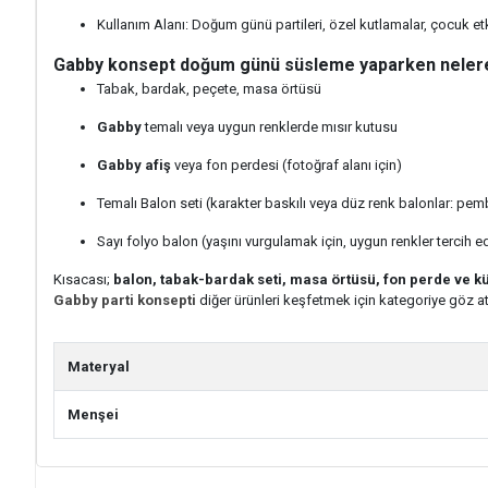
Kullanım Alanı: Doğum günü partileri, özel kutlamalar, çocuk etki
Gabby konsept doğum günü süsleme yaparken nelere 
Tabak, bardak, peçete, masa örtüsü
Gabby
temalı veya uygun renklerde mısır kutusu
Gabby afiş
veya fon perdesi (fotoğraf alanı için)
Temalı Balon seti (karakter baskılı veya düz renk balonlar: pemb
Sayı folyo balon (yaşını vurgulamak için, uygun renkler tercih edi
Kısacası;
balon, tabak-bardak seti, masa örtüsü, fon perde ve 
Gabby parti konsepti
diğer ürünleri keşfetmek için kategoriye göz at
Materyal
Menşei