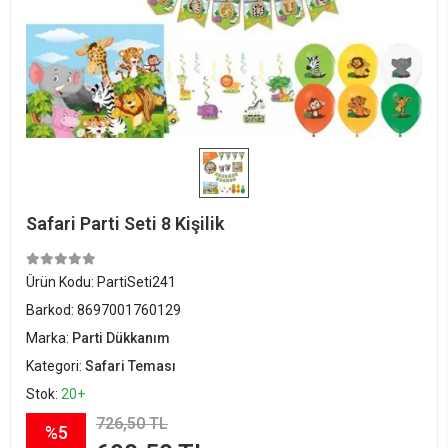
Safari Parti Seti 8 Kişilik
Ürün Kodu:
PartiSeti241
Barkod:
8697001760129
Marka:
Parti Dükkanım
Kategori:
Safari Teması
Stok:
20+
726,50 TL
%5