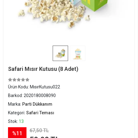
Safari Mısır Kutusu (8 Adet)
Ürün Kodu:
MısırKutusu022
Barkod:
2020180008090
Marka:
Parti Dükkanım
Kategori:
Safari Teması
Stok:
13
67,50 TL
%11