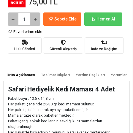
75,00 TL
indirim
Sepete Ekle
Hemen Al
Favorilerime ekle
Hızlı Gönderi
Güvenli Alışveriş
İade ve Değişim
Ürün Açıklaması
Teslimat Bilgileri
Yardım Başlıkları
Yorumlar
Safari Hediyelik Kedi Maması 4 Adet
Paket boyu : 10,5 ‌x 14,8 cm
Her paket içerisinde 25-30 gr kedi maması bulunur.
Her paket jelatinli olarak ayrı ayrı paketlenmiştir.
Mamalar taze olarak paketlenmektedir.
Paket içeriği sokak kedilerinin sevdiği kuru mamalardan
oluşturulmuştur.
Her paketde bir kedinin 1 öğününü karşılayacak miktar içerir.