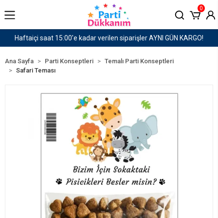
0
siparişler AYNI GÜN KARGO!
1500 TL ve Üzeri Karg
Ana Sayfa
Parti Konseptleri
Temalı Parti Konseptleri
Safari Teması