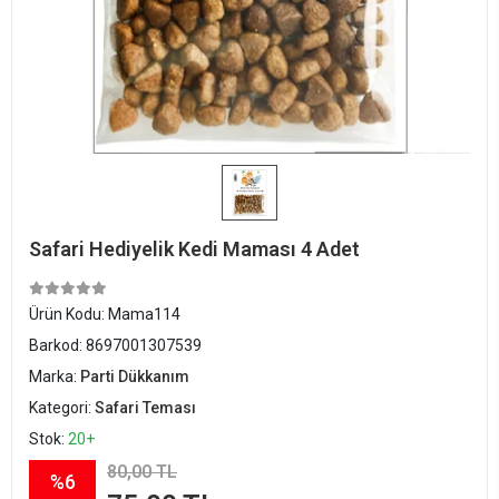
Safari Hediyelik Kedi Maması 4 Adet
Ürün Kodu:
Mama114
Barkod:
8697001307539
Marka:
Parti Dükkanım
Kategori:
Safari Teması
Stok:
20+
80,00 TL
%6