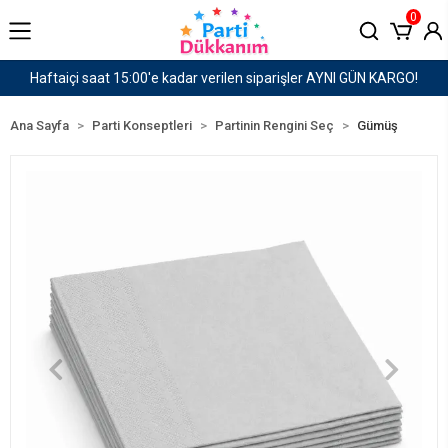
0
siparişler AYNI GÜN KARGO!
1500 TL ve Üzeri Karg
Ana Sayfa
Parti Konseptleri
Partinin Rengini Seç
Gümüş