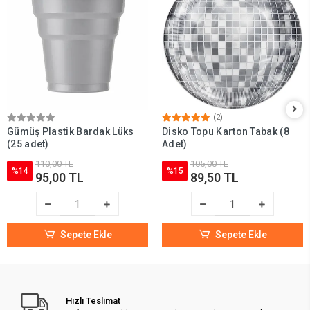
(2)
Gümüş Plastik Bardak Lüks
Disko Topu Karton Tabak (8
(25 adet)
Adet)
110,00 TL
105,00 TL
%14
%15
95,00 TL
89,50 TL
Sepete Ekle
Sepete Ekle
Hızlı Teslimat