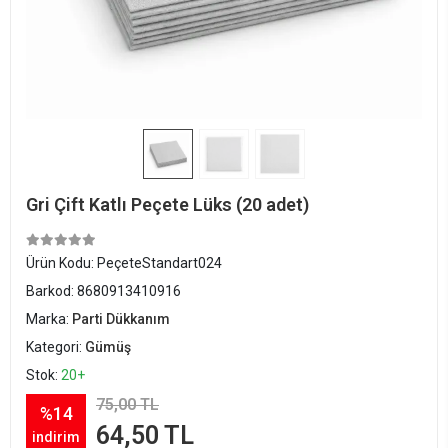
Gri Çift Katlı Peçete Lüks (20 adet)
Ürün Kodu:
PeçeteStandart024
Barkod:
8680913410916
Marka:
Parti Dükkanım
Kategori:
Gümüş
Stok:
20+
75,00 TL
%14
64,50 TL
indirim