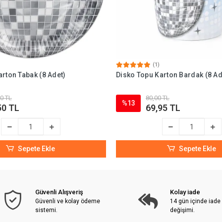
(1)
rton Tabak (8 Adet)
Disko Topu Karton Bardak (8 Ad
0 TL
80,00 TL
%13
50 TL
69,95 TL
Sepete Ekle
Sepete Ekle
Güvenli Alışveriş
Kolay iade
Güvenli ve kolay ödeme
14 gün içinde iade
sistemi.
değişimi.