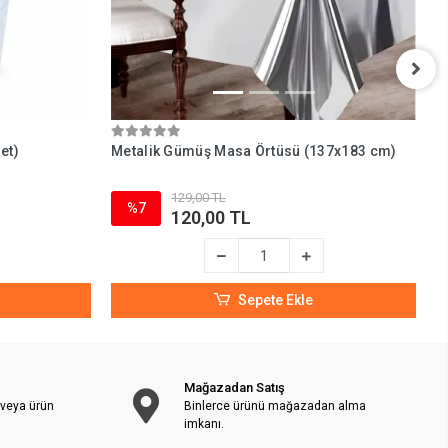
et)
Metalik Gümüş Masa Örtüsü (137x183 cm)
H
B
129,00 TL
%7
120,00 TL
Sepete Ekle
Mağazadan Satış
 veya ürün
Binlerce ürünü mağazadan alma
imkanı.