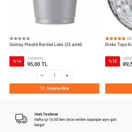
(2)
Gümüş Plastik Bardak Lüks (25 adet)
Disko Topu Ka
110,00 TL
105,0
%14
%15
95,00 TL
89,
Sepete Ekle
Hızlı Teslimat
Hafta içi 15:00'den önce verilen siparişler aynı gün
kargo!