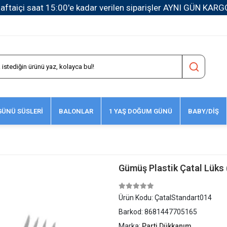
1500 TL ve Üzeri Kargo Ücretsiz!
ÜNÜ SÜSLERİ
BALONLAR
1 YAŞ DOĞUM GÜNÜ
BABY/DİŞ
Gümüş Plastik Çatal Lüks 
Ürün Kodu:
ÇatalStandart014
Barkod:
8681447705165
Marka:
Parti Dükkanım