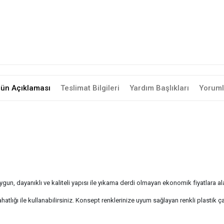
rün Açıklaması
Teslimat Bilgileri
Yardım Başlıkları
Yoruml
gun, dayanıklı ve kaliteli yapısı ile yıkama derdi olmayan ekonomik fiyatlara ala
tlığı ile kullanabilirsiniz. Konsept renklerinize uyum sağlayan renkli plastik çata