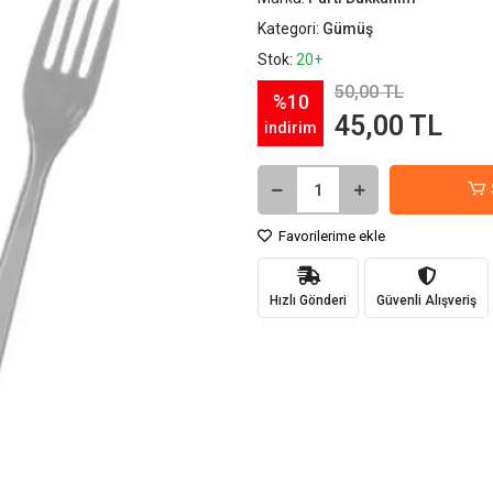
Kategori:
Gümüş
Stok:
20+
50,00 TL
%10
45,00 TL
indirim
Favorilerime ekle
Hızlı Gönderi
Güvenli Alışveriş