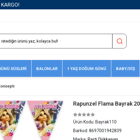
1500 TL ve Üzeri Kargo Ücretsiz!
ÜNÜ SÜSLERİ
BALONLAR
1 YAŞ DOĞUM GÜNÜ
BABY/DİŞ
onsepti
Rapunzel Flama Bayrak 2
Ürün Kodu:
Bayrak110
Barkod:
8697001942839
Marka:
Parti Dükkanım