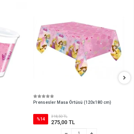
Prensesler Masa Örtüsü (120x180 cm)
R
318,50 TL
%14
275,00 TL