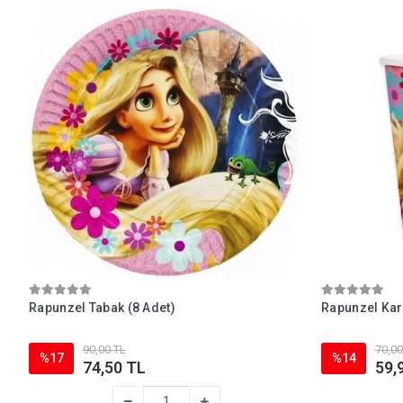
Rapunzel Tabak (8 Adet)
Rapunzel Kar
90,00 TL
70,00
%17
%14
74,50 TL
59,