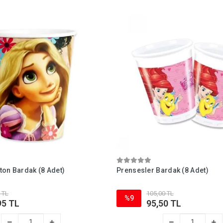
ton Bardak (8 Adet)
Prensesler Bardak (8 Adet)
 TL
105,00 TL
%9
95 TL
95,50 TL