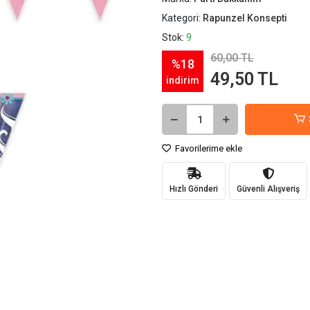
Kategori:
Rapunzel Konsepti
Stok:
9
60,00 TL
%18
49,50 TL
indirim
Favorilerime ekle
Hızlı Gönderi
Güvenli Alışveriş