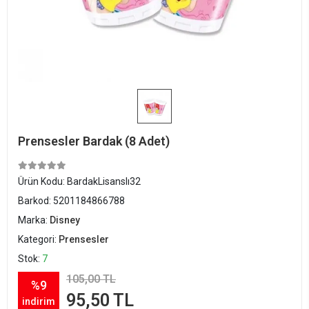
Prensesler Bardak (8 Adet)
Ürün Kodu:
BardakLisanslı32
Barkod:
5201184866788
Marka:
Disney
Kategori:
Prensesler
Stok:
7
105,00 TL
%9
95,50 TL
indirim