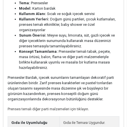
Tema:
Prensesler
Model:
Karton bardak
Kullanım Alanı:
Sıcak ve soğuk içecek servisi
Kullanım Yerleri:
Doğum günü partileri, çocuk kutlamaları,
prenses temalı etkinlikler, baby shower ve özel
organizasyonlar
Sunum Önerisi:
Meyve suyu, limonata, süt, gazlı içecek ve
diğer içeceklerin sunumunda kullanarak masa düzeninizi
prenses temasıyla tamamlayabilirsiniz.
Konsept Tamamlama:
Prensesler temalı tabak, peçete,
masa örtüsü, balon, flama ve diğer parti malzemeleriyle
birlikte kullanarak uyumlu ve masalsı bir kutlama masası
hazırlayabilirsiniz.
Prensesler Bardak, içecek sunumlarını tamamlayan dekoratif parti
ürünlerinden biridir. Zarif prenses karakterleri ve pastel tonlardan
oluşan tasarımı sayesinde masa düzenine şık ve büyüleyici bir
görünüm kazandırırken, prenses konseptli doğum günü
organizasyonlarında dekorasyonun bütünlüğünü destekler.
Prenses temalı diğer parti malzemeleri için tıklayın.
Gıda ile Uyumluluğu
Gıda ile Teması Uygundur.