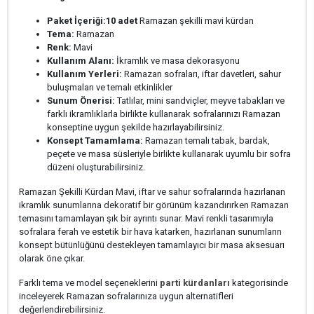
Paket İçeriği:
10 adet
Ramazan şekilli mavi kürdan
Tema:
Ramazan
Renk:
Mavi
Kullanım Alanı:
İkramlık ve masa dekorasyonu
Kullanım Yerleri:
Ramazan sofraları, iftar davetleri, sahur
buluşmaları ve temalı etkinlikler
Sunum Önerisi:
Tatlılar, mini sandviçler, meyve tabakları ve
farklı ikramlıklarla birlikte kullanarak sofralarınızı Ramazan
konseptine uygun şekilde hazırlayabilirsiniz.
Konsept Tamamlama:
Ramazan temalı tabak, bardak,
peçete ve masa süsleriyle birlikte kullanarak uyumlu bir sofra
düzeni oluşturabilirsiniz.
Ramazan Şekilli Kürdan Mavi, iftar ve sahur sofralarında hazırlanan
ikramlık sunumlarına dekoratif bir görünüm kazandırırken Ramazan
temasını tamamlayan şık bir ayrıntı sunar. Mavi renkli tasarımıyla
sofralara ferah ve estetik bir hava katarken, hazırlanan sunumların
konsept bütünlüğünü destekleyen tamamlayıcı bir masa aksesuarı
olarak öne çıkar.
Farklı tema ve model seçeneklerini
parti kürdanları
kategorisinde
inceleyerek Ramazan sofralarınıza uygun alternatifleri
değerlendirebilirsiniz.