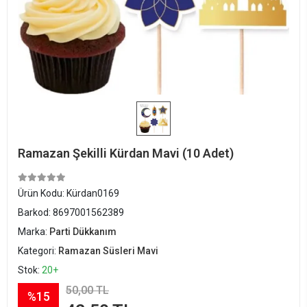
Ramazan Şekilli Kürdan Mavi (10 Adet)
Ürün Kodu:
Kürdan0169
Barkod:
8697001562389
Marka:
Parti Dükkanım
Kategori:
Ramazan Süsleri Mavi
Stok:
20+
50,00 TL
%15