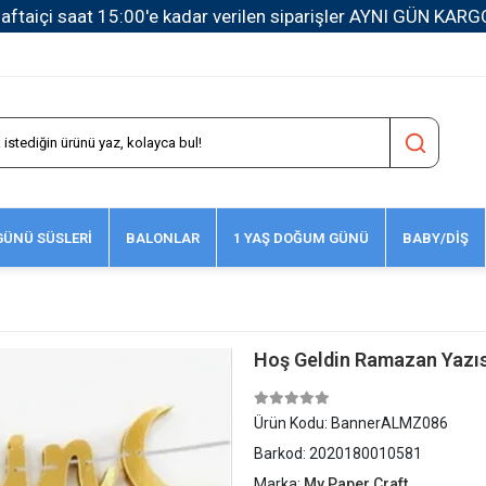
1500 TL ve Üzeri Kargo Ücretsiz!
ÜNÜ SÜSLERİ
BALONLAR
1 YAŞ DOĞUM GÜNÜ
BABY/DİŞ
Hoş Geldin Ramazan Yazısı
Ürün Kodu:
BannerALMZ086
Barkod:
2020180010581
Marka:
My Paper Craft