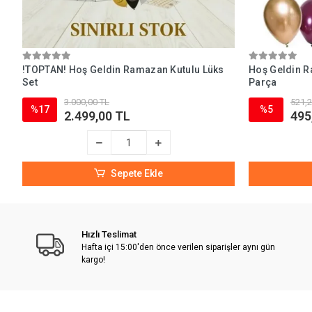
!TOPTAN! Hoş Geldin Ramazan Kutulu Lüks
Hoş Geldin R
Set
Parça
3.000,00 TL
521,2
%17
%5
2.499,00 TL
495
Sepete Ekle
Hızlı Teslimat
Hafta içi 15:00'den önce verilen siparişler aynı gün
kargo!