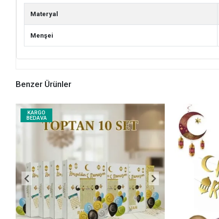
Materyal
Menşei
Benzer Ürünler
KARGO
BEDAVA