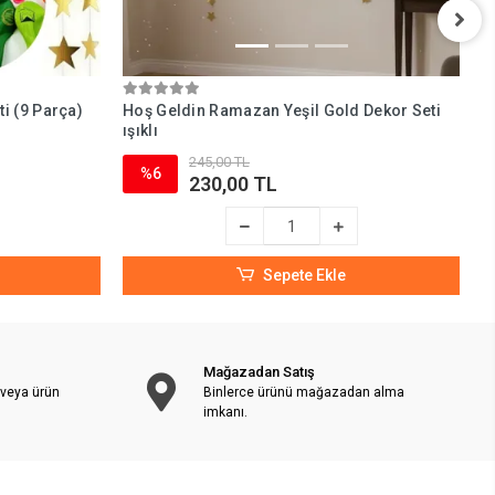
i (9 Parça)
Hoş Geldin Ramazan Yeşil Gold Dekor Seti
K
ışıklı
245,00 TL
%6
230,00 TL
Sepete Ekle
Mağazadan Satış
 veya ürün
Binlerce ürünü mağazadan alma
imkanı.