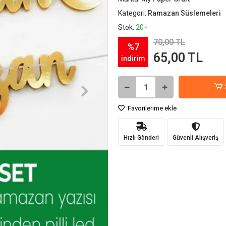
Kategori:
Ramazan Süslemeleri
Stok:
20+
70,00 TL
%7
65,00 TL
indirim
Favorilerime ekle
Hızlı Gönderi
Güvenli Alışveriş