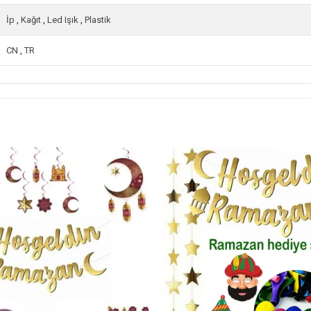
İp
,
Kağıt
,
Led Işık
,
Plastik
CN
,
TR