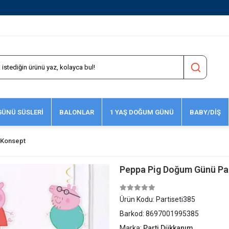
1500 TL ve Üzeri Kargo Ücretsiz!
ÜNÜ SÜSLERİ
BALONLAR
1 YAŞ DOĞUM GÜNÜ
BABY/DİŞ
 Konsept
Peppa Pig Doğum Günü Part
Ürün Kodu:
Partiseti385
Barkod:
8697001995385
Marka:
Parti Dükkanım