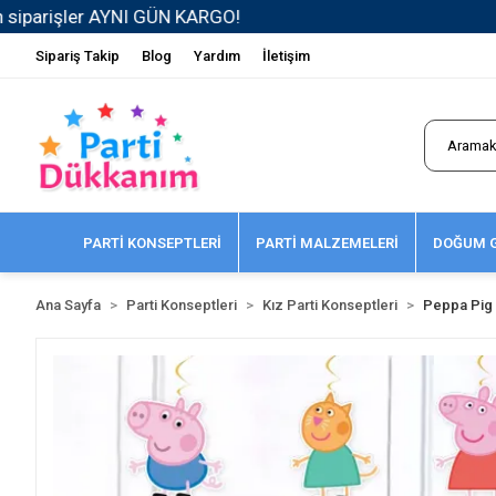
Sipariş Takip
Blog
Yardım
İletişim
PARTİ KONSEPTLERİ
PARTİ MALZEMELERİ
DOĞUM G
Ana Sayfa
Parti Konseptleri
Kız Parti Konseptleri
Peppa Pig