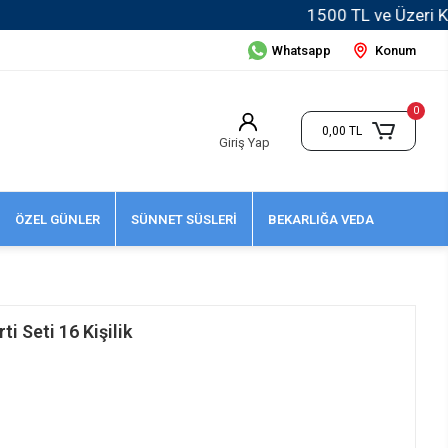
Whatsapp
Konum
0
0,00 TL
Giriş Yap
ÖZEL GÜNLER
SÜNNET SÜSLERİ
BEKARLIĞA VEDA
i Seti 16 Kişilik