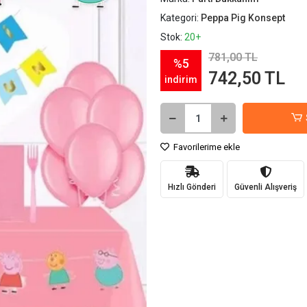
Kategori:
Peppa Pig Konsept
Stok:
20+
781,00 TL
%5
742,50 TL
indirim
Favorilerime ekle
Hızlı Gönderi
Güvenli Alışveriş