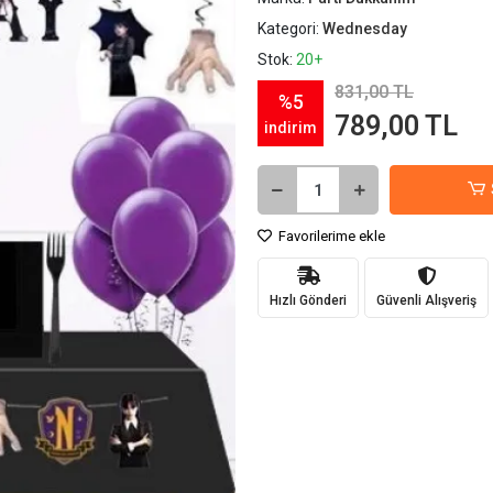
Kategori:
Wednesday
Stok:
20+
831,00 TL
%5
789,00 TL
indirim
Favorilerime ekle
Hızlı Gönderi
Güvenli Alışveriş