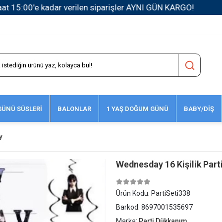
1500 TL ve Üzeri Kargo Ücretsiz!
ÜNÜ SÜSLERİ
BALONLAR
1 YAŞ DOĞUM GÜNÜ
BABY/DİŞ
y
Wednesday 16 Kişilik Parti
Ürün Kodu:
PartiSeti338
Barkod:
8697001535697
Marka:
Parti Dükkanım