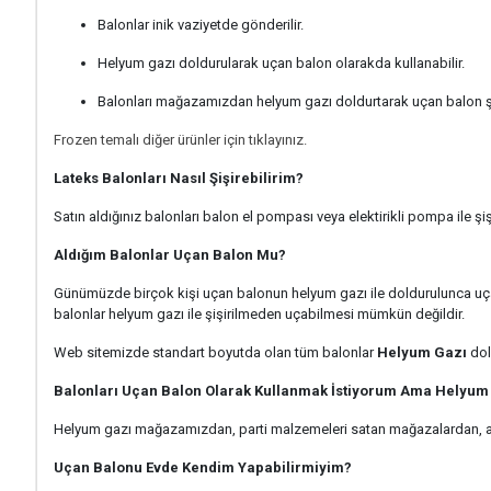
Balonlar inik vaziyetde gönderilir.
Helyum gazı doldurularak uçan balon olarakda kullanabilir.
Balonları mağazamızdan helyum gazı doldurtarak uçan balon şek
Frozen temalı diğer ürünler için tıklayınız.
Lateks Balonları Nasıl Şişirebilirim?
Satın aldığınız balonları balon el pompası veya elektirikli pompa ile şişi
Aldığım Balonlar Uçan Balon Mu?
Günümüzde birçok kişi uçan balonun helyum gazı ile doldurulunca uçan 
balonlar helyum gazı ile şişirilmeden uçabilmesi mümkün değildir.
Web sitemizde standart boyutda olan tüm balonlar
Helyum Gazı
dol
Balonları Uçan Balon Olarak Kullanmak İstiyorum Ama Helyum
Helyum gazı mağazamızdan, parti malzemeleri satan mağazalardan, avm
Uçan Balonu Evde Kendim Yapabilirmiyim?