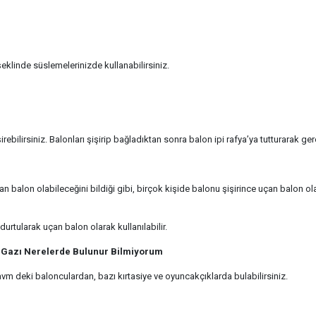
linde süslemelerinizde kullanabilirsiniz.
rebilirsiniz. Balonları şişirip bağladıktan sonra balon ipi rafya’ya tutturarak gere
balon olabileceğini bildiği gibi, birçok kişide balonu şişirince uçan balon ol
durtularak uçan balon olarak kullanılabilir.
 Gazı Nerelerde Bulunur Bilmiyorum
 deki balonculardan, bazı kırtasiye ve oyuncakçıklarda bulabilirsiniz.