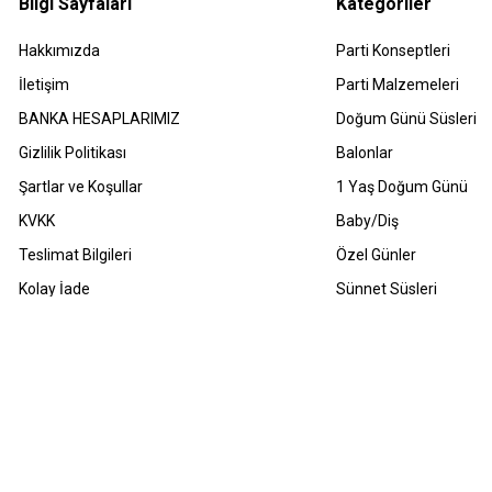
Bilgi Sayfaları
Kategoriler
Hakkımızda
Parti Konseptleri
İletişim
Parti Malzemeleri
BANKA HESAPLARIMIZ
Doğum Günü Süsleri
Gizlilik Politikası
Balonlar
Şartlar ve Koşullar
1 Yaş Doğum Günü
KVKK
Baby/Diş
Teslimat Bilgileri
Özel Günler
Kolay İade
Sünnet Süsleri
Havale Bildirimleri
Sıkça Sorulan Sorular
m Hakları Saklıdır