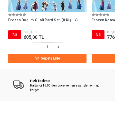
Frozen Doğum Günü Parti Seti (8 Kişilik)
Frozen Konsep
635,00 TL
815,0
%5
%5
605,00 TL
776
Sepete Ekle
Hızlı Teslimat
Hafta içi 15:00'den önce verilen siparişler aynı gün
kargo!