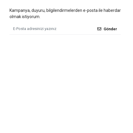
Kampanya, duyuru, bilgilendirmelerden e-posta ile haberdar
olmak istiyorum.
Gönder
Tüm bilgileriniz 256bit SSL Sertifikası ile korunmaktadır.
© 2011 - 2026
Tü