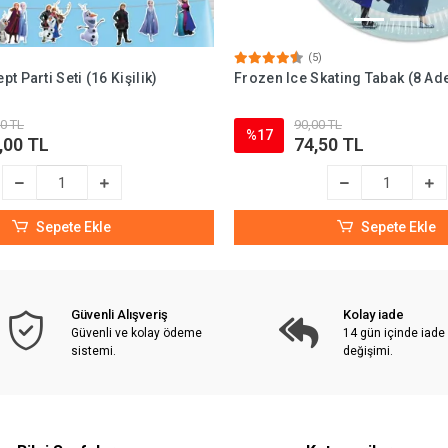
(5)
t Parti Seti (16 Kişilik)
Frozen Ice Skating Tabak (8 Ade
0 TL
90,00 TL
%17
,00 TL
74,50 TL
Sepete Ekle
Sepete Ekle
Güvenli Alışveriş
Kolay iade
Güvenli ve kolay ödeme
14 gün içinde iade
sistemi.
değişimi.