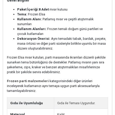
Genel Bilgiler
Paket İçeriği:
8 Adet
mısır kutusu
Tema:
Frozen Elsa
Kullanım Alanı:
Patlamış mısır ve çeşitli atıştırmalık
sunumları
Kullanım Alanları:
Frozen temalı doğum günü partileri ve
çocuk kutlamaları
Dekorasyon Önerisi:
Aynı temadaki tabak, bardak, peçete,
masa örtüsü ve diğer parti süsleriyle birlikte uyumlu bir masa
düzeni oluşturabilirsiniz.
Frozen Elsa mısır kutuları, parti masasında ikramları düzenli şekilde
sunarken tema bütünlüğünü de destekler. Patlamış mısırın yanı sıra
şekerleme, cips, kraker ve benzeri atıştırmalıkları misafirlerinize
pratik bir şekilde servis edebilirsiniz.
Frozen parti malzemeleri
kategorisindeki diğer ürünleri
inceleyerek kutlamanızı aynı temaya uygun parti aksesuarlarıyla
tamamlayabilirsiniz.
Gıda ile Uyumluluğu
Gıda ile Teması Uygundur.
Materyal
Kağıt