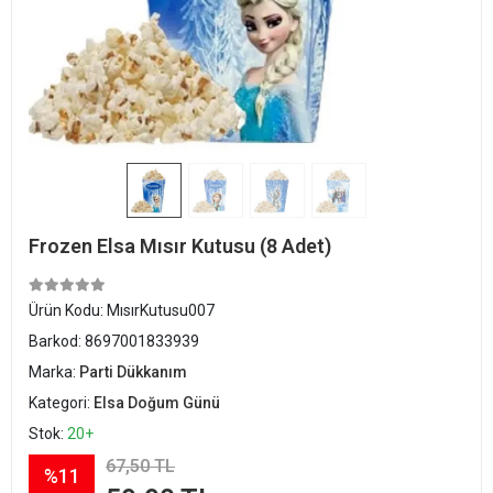
Frozen Elsa Mısır Kutusu (8 Adet)
Ürün Kodu:
MısırKutusu007
Barkod:
8697001833939
Marka:
Parti Dükkanım
Kategori:
Elsa Doğum Günü
Stok:
20+
67,50 TL
%11