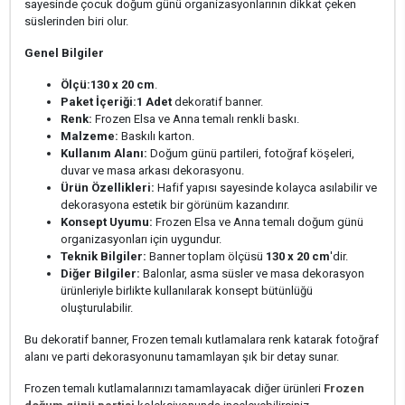
sayesinde çocuk doğum günü organizasyonlarının dikkat çeken
süslerinden biri olur.
Genel Bilgiler
Ölçü:
130 x 20 cm
.
Paket İçeriği:
1 Adet
dekoratif banner.
Renk:
Frozen Elsa ve Anna temalı renkli baskı.
Malzeme:
Baskılı karton.
Kullanım Alanı:
Doğum günü partileri, fotoğraf köşeleri,
duvar ve masa arkası dekorasyonu.
Ürün Özellikleri:
Hafif yapısı sayesinde kolayca asılabilir ve
dekorasyona estetik bir görünüm kazandırır.
Konsept Uyumu:
Frozen Elsa ve Anna temalı doğum günü
organizasyonları için uygundur.
Teknik Bilgiler:
Banner toplam ölçüsü
130 x 20 cm
'dir.
Diğer Bilgiler:
Balonlar, asma süsler ve masa dekorasyon
ürünleriyle birlikte kullanılarak konsept bütünlüğü
oluşturulabilir.
Bu dekoratif banner, Frozen temalı kutlamalara renk katarak fotoğraf
alanı ve parti dekorasyonunu tamamlayan şık bir detay sunar.
Frozen temalı kutlamalarınızı tamamlayacak diğer ürünleri
Frozen