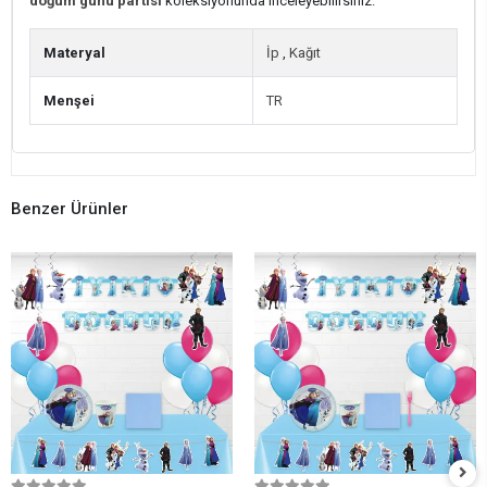
doğum günü partisi
koleksiyonunda inceleyebilirsiniz.
Materyal
İp
,
Kağıt
Menşei
TR
Benzer Ürünler