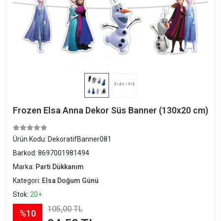
Frozen Elsa Anna Dekor Süs Banner (130x20 cm)
Ürün Kodu:
DekoratifBanner081
Barkod:
8697001981494
Marka:
Parti Dükkanım
Kategori:
Elsa Doğum Günü
Stok:
20+
105,00 TL
%10