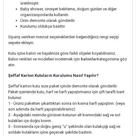
üretilmiştir.
Baby shower, cinsiyet belirleme, doğum günleri ve diğer
organizasyonlarda kullanılır.
Ürün demonte olarak gönderilir.
Kurulumu oldukça basittir.
Sipariş verirken mevcut seçeneklerden beğendiğiniz rengi seçip
sepete ekleyin.
Kutu içine balon ve hayalinize göre farklı objeler koyabilirsiniz.
Balon renkleri ve modelleri incelemek için
balonlar
kategorisine göz
atın.
Şeffaf Karton Kutuların Kurulumu Nasıl Yapılır?
Şeffaf karton kutu size paket içinde demonte olarak gönderilir.
Paket içerisinde kutu, harf ve harfi yapıştırmanız için çift taraflı bant
bulunur.
1 - Ürünü paketten çıkarttıktan sonra ön kısma harfi yapıştırın. (veya
son adımda da harfi yapıştırabilirsiniz)
2 - Aşağıdaki resimde görünen kutunun alt kısmındaki sağ ve sol
kulakları içe doğru kıvırın.
3 - Sonrasında içe doğru geniş "u" şeklinde olan kulakçığı sağ ve
soldaki kulakların içine geçecek şekilde bastırın.