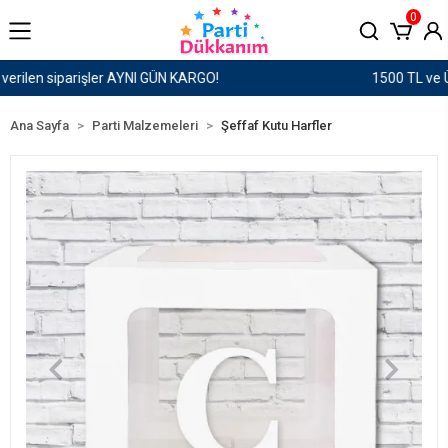
0
1500 TL ve Üzeri Kargo Ücretsiz!
Ana Sayfa
Parti Malzemeleri
Şeffaf Kutu Harfler