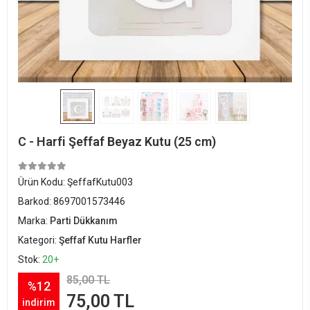
C - Harfi Şeffaf Beyaz Kutu (25 cm)
Ürün Kodu:
ŞeffafKutu003
Barkod:
8697001573446
Marka:
Parti Dükkanım
Kategori:
Şeffaf Kutu Harfler
Stok:
20+
85,00 TL
%12
75,00 TL
indirim