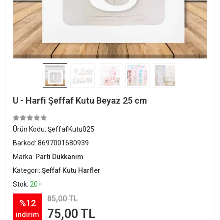
U - Harfi Şeffaf Kutu Beyaz 25 cm
Ürün Kodu:
ŞeffafKutu025
Barkod:
8697001680939
Marka:
Parti Dükkanım
Kategori:
Şeffaf Kutu Harfler
Stok:
20+
85,00 TL
%12
75,00 TL
indirim