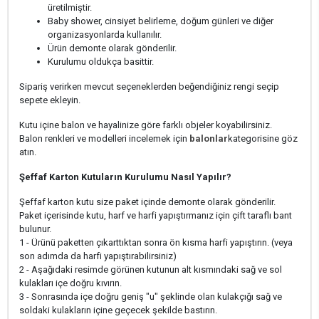
üretilmiştir.
Baby shower, cinsiyet belirleme, doğum günleri ve diğer
organizasyonlarda kullanılır.
Ürün demonte olarak gönderilir.
Kurulumu oldukça basittir.
Sipariş verirken mevcut seçeneklerden beğendiğiniz rengi seçip
sepete ekleyin.
Kutu içine balon ve hayalinize göre farklı objeler koyabilirsiniz.
Balon renkleri ve modelleri incelemek için
balonlar
kategorisine göz
atın.
Şeffaf Karton Kutuların Kurulumu Nasıl Yapılır?
Şeffaf karton kutu size paket içinde demonte olarak gönderilir.
Paket içerisinde kutu, harf ve harfi yapıştırmanız için çift taraflı bant
bulunur.
1 - Ürünü paketten çıkarttıktan sonra ön kısma harfi yapıştırın. (veya
son adımda da harfi yapıştırabilirsiniz)
2 - Aşağıdaki resimde görünen kutunun alt kısmındaki sağ ve sol
kulakları içe doğru kıvırın.
3 - Sonrasında içe doğru geniş "u" şeklinde olan kulakçığı sağ ve
soldaki kulakların içine geçecek şekilde bastırın.