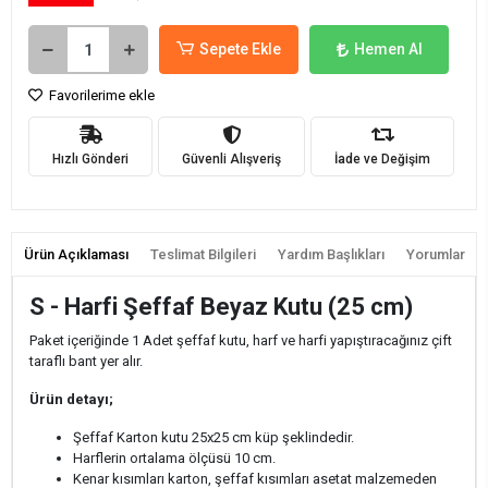
Sepete Ekle
Hemen Al
Favorilerime ekle
Hızlı Gönderi
Güvenli Alışveriş
İade ve Değişim
Ürün Açıklaması
Teslimat Bilgileri
Yardım Başlıkları
Yorumlar
S - Harfi Şeffaf Beyaz Kutu (25 cm)
Paket içeriğinde 1 Adet şeffaf kutu, harf ve harfi yapıştıracağınız çift
taraflı bant yer alır.
Ürün detayı;
Şeffaf Karton kutu 25x25 cm küp şeklindedir.
Harflerin ortalama ölçüsü 10 cm.
Kenar kısımları karton, şeffaf kısımları asetat malzemeden