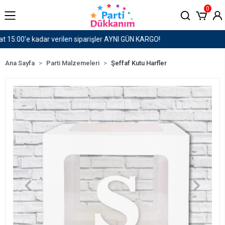
0
1500 TL ve Üzeri Kargo Ücretsiz!
Ana Sayfa
Parti Malzemeleri
Şeffaf Kutu Harfler