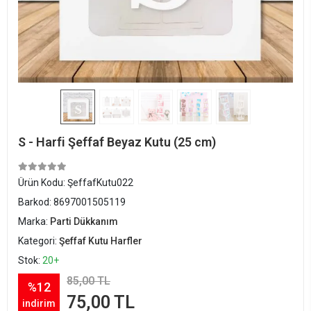
S - Harfi Şeffaf Beyaz Kutu (25 cm)
Ürün Kodu:
ŞeffafKutu022
Barkod:
8697001505119
Marka:
Parti Dükkanım
Kategori:
Şeffaf Kutu Harfler
Stok:
20+
85,00 TL
%12
75,00 TL
indirim