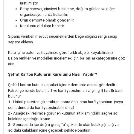
üretilmiştir.
Baby shower, cinsiyet belirleme, doğum günleri ve diğer
organizasyonlarda kullanılır.
Ürün demonte olarak gönderilir.
Kurulumu oldukça basittir.
Sipariş verirken mevcut seçeneklerden beğendiğiniz rengi seçip
sepete ekleyin.
Kutu içine balon ve hayalinize göre farklı objeler koyabilirsiniz.
Balon renkleri ve modelleri incelemek için
balonlar
kategorisine göz
atın.
Şeffaf Karton Kutuların Kurulumu Nasıl Yapılır?
Şeffaf karton kutu size paket içinde demonte olarak gönderilir.
Paket içerisinde kutu, harf ve harfi yapıştırmanız için çift taraflı bant
bulunur.
1 - Ürünü paketten çıkarttıktan sonra ön kısma harfi yapıştırın. (veya
son adımda da harfi yapıştırabilirsiniz)
2 - Aşağıdaki resimde görünen kutunun alt kısmındaki sağ ve sol
kulakları içe doğru kıvırın.
3 - Sonrasında içe doğru geniş "u" şeklinde olan kulakçığı sağ ve
soldaki kulakların içine geçecek şekilde bastırın.