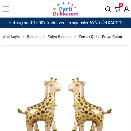
0
 verilen siparişler AYNI GÜN KARGO!
1500 TL ve Ü
Ana Sayfa
Balonlar
Folyo Balonlar
Temalı Şekilli Folyo Balon