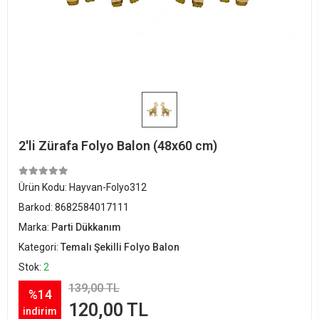
2'li Zürafa Folyo Balon (48x60 cm)
Ürün Kodu:
Hayvan-Folyo312
Barkod:
8682584017111
Marka:
Parti Dükkanım
Kategori:
Temalı Şekilli Folyo Balon
Stok:
2
139,00 TL
%14
120,00 TL
indirim