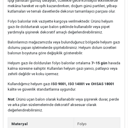
Işığı yansıtan gümüş detayları, özellikle gece konseptli etkinliklerde
mekâna hareket ve ışıltı kazandırırken; doğum günü partileri, yılbaşı
kutlamaları ve temalı davetlerde dekorun tamamlayıcı parçası olur.
Folyo balonlar inik vaziyette kargoya verilmektedir. Ürünü helyum
gazı ile doldurtarak uçan balon şeklinde kullanabilir veya pipet
yardımıyla şişirerek dekoratif amaçlı değerlendirebilirsiniz.
Balonlarınızı mağazamızda veya bulunduğunuz bölgede helyum gazı
dolumu yapan işletmelerde şişirtebilirsiniz. Helyum dolum ücretleri
balonun boyutuna göre değişiklik gösterebilir.
Helyum gazı ile doldurulan folyo balonlar ortalama
7–15 gün
havada
kalma süresine sahiptir. Kullanılan helyum gazı yanıcı, patlayıcı veya
zehirli değildir ve koku içermez.
Kullandığımız helyum gazı
ISO 9001, ISO 14001 ve OHSAS 18001
kalite ve güvenlik standartlarına uygundur.
Not:
Ürünü uçan balon olarak kullanabilir veya şişirerek duvar, perde
ve arka plan süslemelerinde dekoratif aksesuar olarak
değerlendirebilirsiniz.
Materyal
Folyo