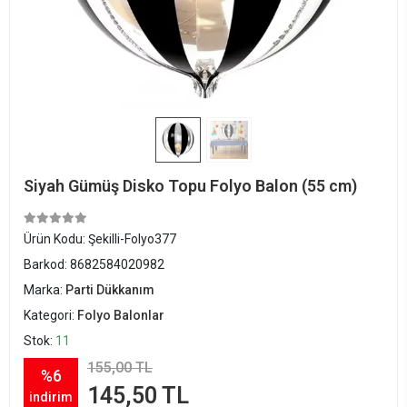
Siyah Gümüş Disko Topu Folyo Balon (55 cm)
Ürün Kodu:
Şekilli-Folyo377
Barkod:
8682584020982
Marka:
Parti Dükkanım
Kategori:
Folyo Balonlar
Stok:
11
155,00 TL
%6
145,50 TL
indirim