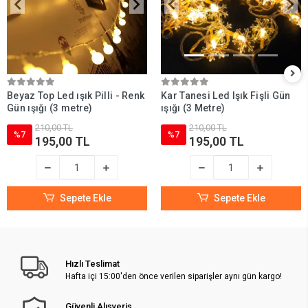
Beyaz Top Led ışık Pilli - Renk
Kar Tanesi Led Işık Fişli Gün
Gün ışığı (3 metre)
ışığı (3 Metre)
210,00 TL
210,00 TL
%7
%7
195,00 TL
195,00 TL
Sepete Ekle
Sepete Ekle
Hızlı Teslimat
Hafta içi 15:00'den önce verilen siparişler aynı gün kargo!
Güvenli Alışveriş