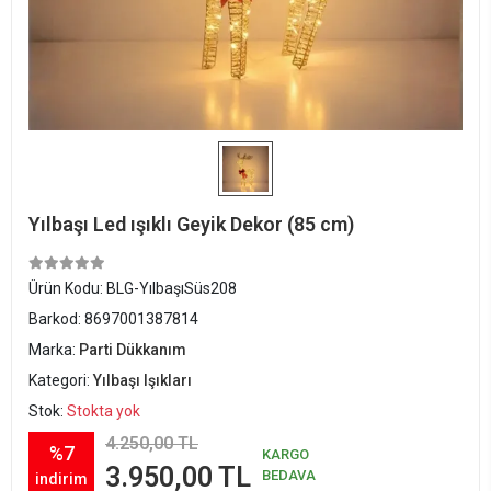
Yılbaşı Led ışıklı Geyik Dekor (85 cm)
Ürün Kodu:
BLG-YılbaşıSüs208
Barkod:
8697001387814
Marka:
Parti Dükkanım
Kategori:
Yılbaşı Işıkları
Stok:
Stokta yok
4.250,00 TL
%7
KARGO
3.950,00 TL
BEDAVA
indirim