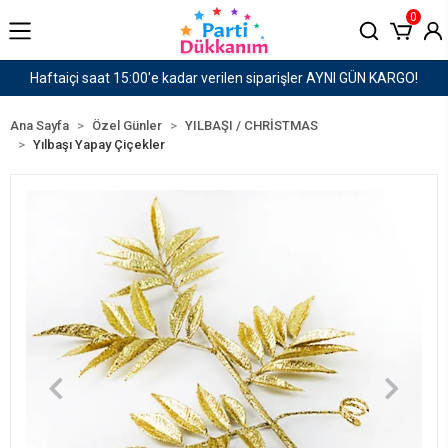
0
siparişler AYNI GÜN KARGO!
1500 TL ve Üzeri Karg
Ana Sayfa
Özel Günler
YILBAŞI / CHRİSTMAS
Yılbaşı Yapay Çiçekler