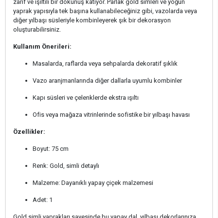
zarif ve ışıltılı bir dokunuş katıyor. Parlak gold simleri ve yoğun
yaprak yapısıyla tek başına kullanabileceğiniz gibi, vazolarda veya
diğer yılbaşı süsleriyle kombinleyerek şık bir dekorasyon
oluşturabilirsiniz.
Kullanım Önerileri:
Masalarda, raflarda veya sehpalarda dekoratif şıklık
Vazo aranjmanlarında diğer dallarla uyumlu kombinler
Kapı süsleri ve çelenklerde ekstra ışıltı
Ofis veya mağaza vitrinlerinde sofistike bir yılbaşı havası
Özellikler:
Boyut: 75 cm
Renk: Gold, simli detaylı
Malzeme: Dayanıklı yapay çiçek malzemesi
Adet: 1
Gold simli yaprakları sayesinde bu yapay dal, yılbaşı dekorlarınıza