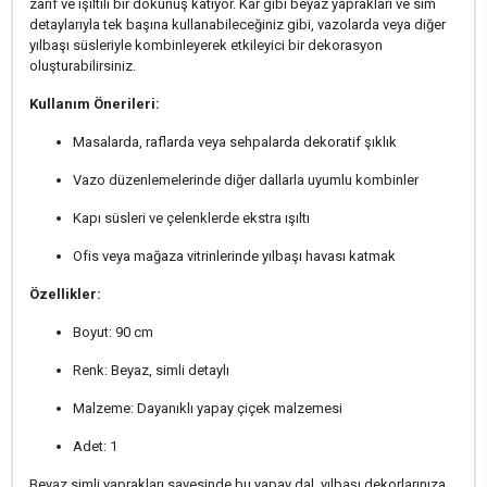
zarif ve ışıltılı bir dokunuş katıyor. Kar gibi beyaz yaprakları ve sim
detaylarıyla tek başına kullanabileceğiniz gibi, vazolarda veya diğer
yılbaşı süsleriyle kombinleyerek etkileyici bir dekorasyon
oluşturabilirsiniz.
Kullanım Önerileri:
Masalarda, raflarda veya sehpalarda dekoratif şıklık
Vazo düzenlemelerinde diğer dallarla uyumlu kombinler
Kapı süsleri ve çelenklerde ekstra ışıltı
Ofis veya mağaza vitrinlerinde yılbaşı havası katmak
Özellikler:
Boyut: 90 cm
Renk: Beyaz, simli detaylı
Malzeme: Dayanıklı yapay çiçek malzemesi
Adet: 1
Beyaz simli yaprakları sayesinde bu yapay dal, yılbaşı dekorlarınıza