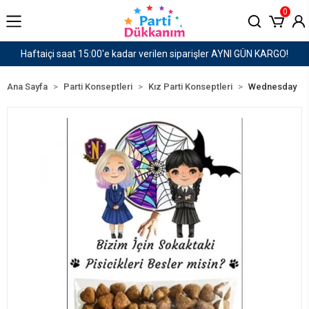
0
er AYNI GÜN KARGO!
1500 TL ve Üzeri Kargo Ücret
Ana Sayfa
Parti Konseptleri
Kız Parti Konseptleri
Wednesday