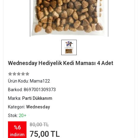
Wednesday Hediyelik Kedi Maması 4 Adet
Ürün Kodu:
Mama122
Barkod:
8697001309373
Marka:
Parti Dükkanım
Kategori:
Wednesday
Stok:
20+
80,00 TL
%6
75,00 TL
indirim