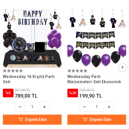
Wednesday 16 Kişilik Parti
Wednesday Parti
Seti
Malzemeleri Seti Ekonomik
831,00 TL
250,00 TL
%5
%20
789,00 TL
199,90 TL
Sepete Ekle
Sepete Ekle