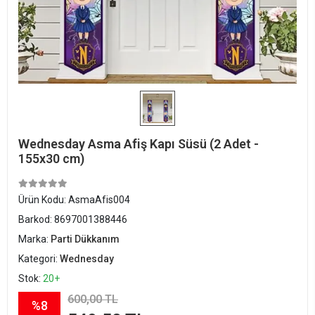
Wednesday Asma Afiş Kapı Süsü (2 Adet -
155x30 cm)
Ürün Kodu:
AsmaAfis004
Barkod:
8697001388446
Marka:
Parti Dükkanım
Kategori:
Wednesday
Stok:
20+
600,00 TL
%8