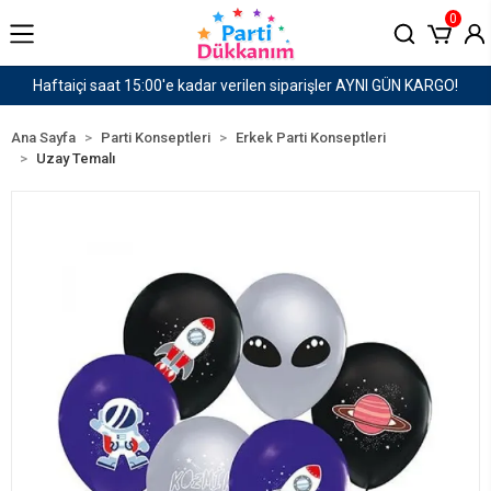
0
 verilen siparişler AYNI GÜN KARGO!
1500 TL ve Ü
Ana Sayfa
Parti Konseptleri
Erkek Parti Konseptleri
Uzay Temalı