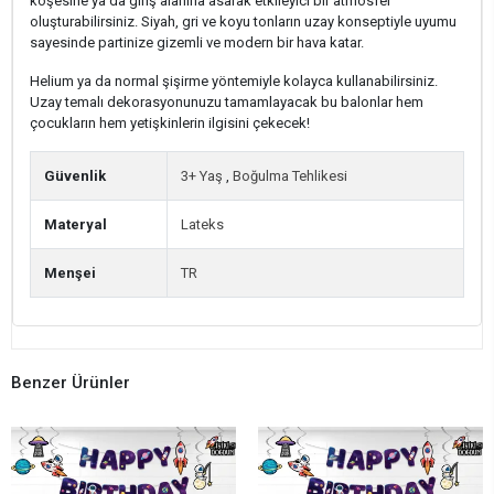
köşesine ya da giriş alanına asarak etkileyici bir atmosfer
oluşturabilirsiniz. Siyah, gri ve koyu tonların uzay konseptiyle uyumu
sayesinde partinize gizemli ve modern bir hava katar.
Helium ya da normal şişirme yöntemiyle kolayca kullanabilirsiniz.
Uzay temalı dekorasyonunuzu tamamlayacak bu balonlar hem
çocukların hem yetişkinlerin ilgisini çekecek!
Güvenlik
3+ Yaş
,
Boğulma Tehlikesi
Materyal
Lateks
Menşei
TR
Benzer Ürünler