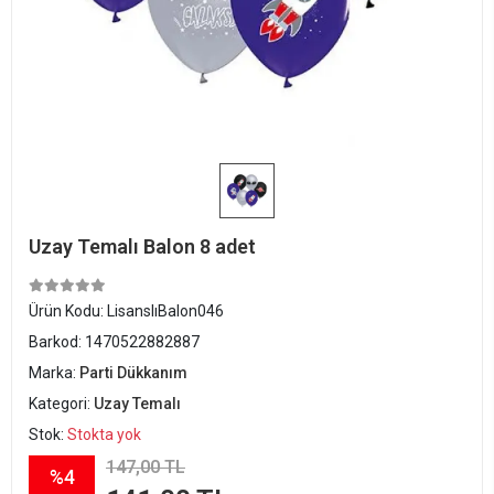
Uzay Temalı Balon 8 adet
Ürün Kodu:
LisanslıBalon046
Barkod:
1470522882887
Marka:
Parti Dükkanım
Kategori:
Uzay Temalı
Stok:
Stokta yok
147,00 TL
%4