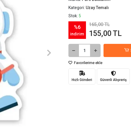
Kategori:
Uzay Temalı
Stok:
5
165,00 TL
%6
155,00 TL
indirim
Favorilerime ekle
Hızlı Gönderi
Güvenli Alışveriş