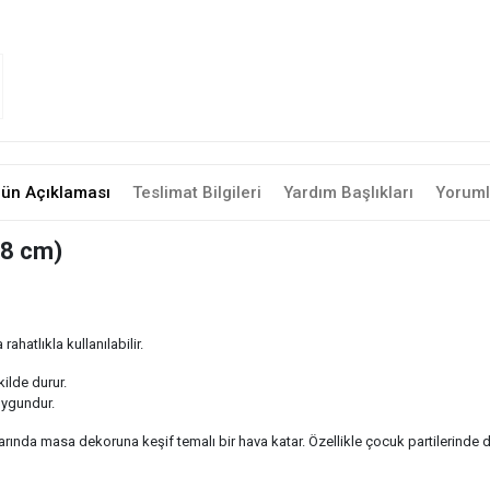
rün Açıklaması
Teslimat Bilgileri
Yardım Başlıkları
Yoruml
28 cm)
hatlıkla kullanılabilir.
ilde durur.
uygundur.
ında masa dekoruna keşif temalı bir hava katar. Özellikle çocuk partilerinde d