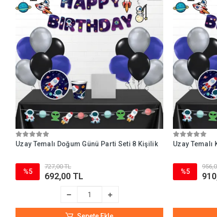
Uzay Temalı Doğum Günü Parti Seti 8 Kişilik
Uzay Temalı K
727,00 TL
956,0
%5
%5
692,00 TL
910
Sepete Ekle