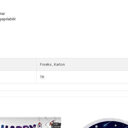
nar
apılabilir
Foreks
,
Karton
TR