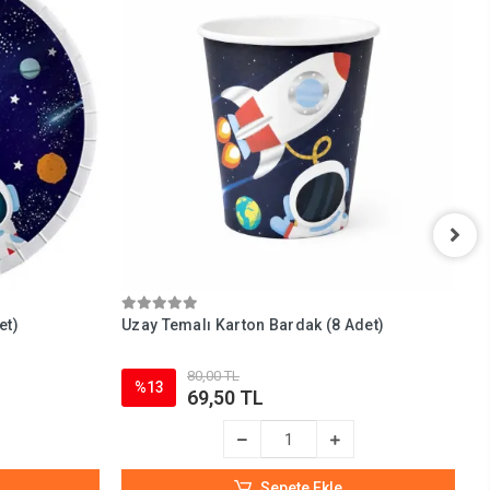
et)
Uzay Temalı Karton Bardak (8 Adet)
U
80,00 TL
%13
69,50 TL
Sepete Ekle