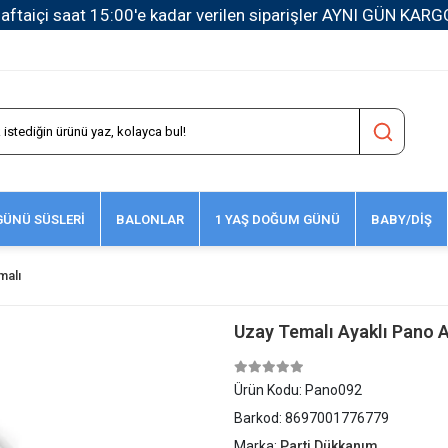
1500 TL ve Üzeri Kargo Ücretsiz!
ÜNÜ SÜSLERİ
BALONLAR
1 YAŞ DOĞUM GÜNÜ
BABY/DİŞ
malı
Uzay Temalı Ayaklı Pano 
Ürün Kodu:
Pano092
Barkod:
8697001776779
Marka:
Parti Dükkanım