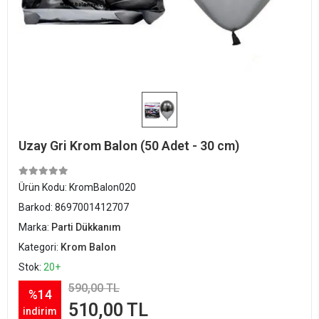
Uzay Gri Krom Balon (50 Adet - 30 cm)
Ürün Kodu:
KromBalon020
Barkod:
8697001412707
Marka:
Parti Dükkanım
Kategori:
Krom Balon
Stok:
20+
590,00 TL
%14
510,00 TL
indirim