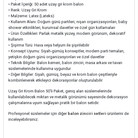
• Paket İçeriği: 50 adet uzay gri krom balon
• Renk: Uzay Gri Krom
• Malzeme: Latex (Lateks)
• Kullanım Alanı: Doğum günü partileri, nişan organizasyonları, baby
shower etkinlikleri, kurumsal davetler ve özel gün kutlamaları
• Ürün Özellikleri: Parlak metalik yüzey, modern görünüm, dekoratif
kullanım
• Şişirme Türü: Hava veya helyum ile şişirilebilir
• Konsept Uyumu: Siyah-gümüş konseptler, modern parti temaları,
yetişkin doğum günü organizasyonları ve özel davetler
• Teknik Bilgiler: Balon kemeri, balon zinciri, masa arkası ve tavan
süslemelerinde kullanıma uygundur
• Diğer Bilgiler: Siyah, gümüş, beyaz ve krom balon çeşitleriyle
kombinlenerek etkileyici dekorasyonlar oluşturulabilir
Uzay Gri Krom Balon 50'li Paket, geniş alan süslemelerinde
kullanılabilecek miktarı ve metalik görünümü sayesinde dekorasyon
çalışmalarına uyum sağlayan pratik bir balon setidir.
Profesyonel süslemeler için diğer
balon zinciri setleri
ürünlerini de
inceleyebilirsiniz.