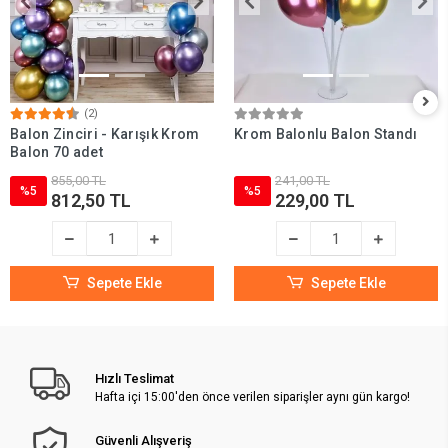
(2)
Balon Zinciri - Karışık Krom
Krom Balonlu Balon Standı
Balon 70 adet
855,00 TL
241,00 TL
%5
%5
812,50 TL
229,00 TL
Sepete Ekle
Sepete Ekle
Hızlı Teslimat
Hafta içi 15:00'den önce verilen siparişler aynı gün kargo!
Güvenli Alışveriş