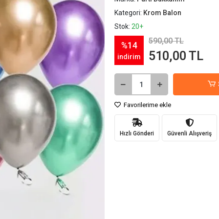
Kategori:
Krom Balon
Stok:
20+
590,00 TL
%14
510,00 TL
indirim
Favorilerime ekle
Hızlı Gönderi
Güvenli Alışveriş