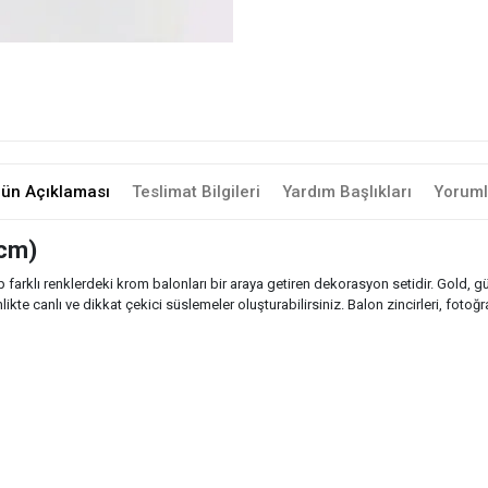
rün Açıklaması
Teslimat Bilgileri
Yardım Başlıkları
Yoruml
 cm)
ip farklı renklerdeki krom balonları bir araya getiren dekorasyon setidir. G
e canlı ve dikkat çekici süslemeler oluşturabilirsiniz. Balon zincirleri, fotoğra