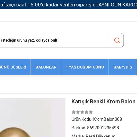
1500 TL ve Üzeri Kargo Ücretsiz!
ÜNÜ SÜSLERİ
BALONLAR
1 YAŞ DOĞUM GÜNÜ
BABY/DİŞ
Karışık Renkli Krom Balon 
Ürün Kodu:
KromBalon008
Barkod:
8697001235498
Marka:
Parti Dükkanım