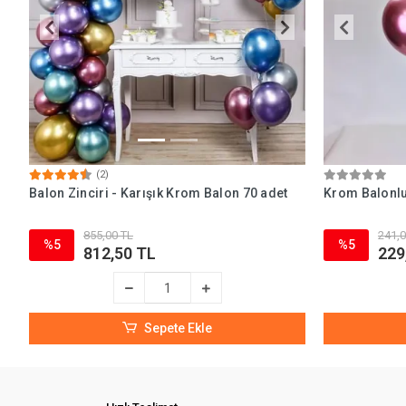
(2)
Balon Zinciri - Karışık Krom Balon 70 adet
Krom Balonlu
855,00 TL
241,0
%5
%5
812,50 TL
229
Sepete Ekle