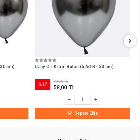
 30 cm)
Uzay Gri Krom Balon (5 Adet - 30 cm)
Y
70,00 TL
%17
58,00 TL
Sepete Ekle