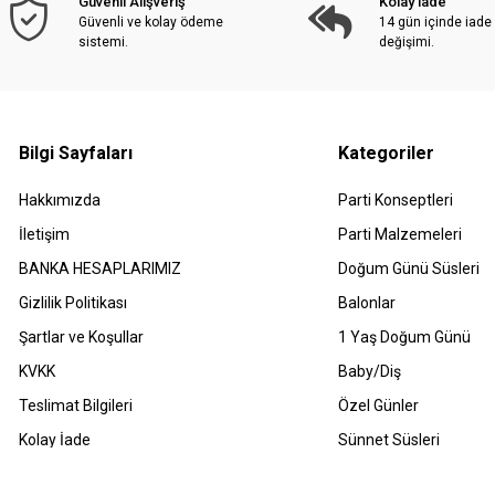
Güvenli Alışveriş
Kolay iade
Güvenli ve kolay ödeme
14 gün içinde iade
sistemi.
değişimi.
Bilgi Sayfaları
Kategoriler
Hakkımızda
Parti Konseptleri
İletişim
Parti Malzemeleri
BANKA HESAPLARIMIZ
Doğum Günü Süsleri
Gizlilik Politikası
Balonlar
Şartlar ve Koşullar
1 Yaş Doğum Günü
KVKK
Baby/Diş
Teslimat Bilgileri
Özel Günler
Kolay İade
Sünnet Süsleri
Havale Bildirimleri