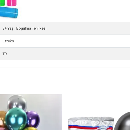
3+ Yaş
,
Boğulma Tehlikesi
Lateks
TR