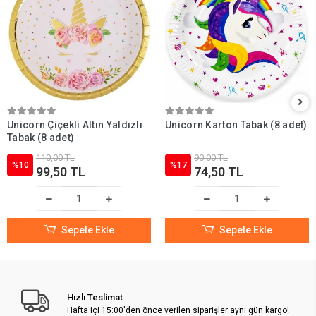
Unicorn Çiçekli Altın Yaldızlı
Unicorn Karton Tabak (8 adet)
Tabak (8 adet)
110,00 TL
90,00 TL
%10
%17
99,50 TL
74,50 TL
Sepete Ekle
Sepete Ekle
Hızlı Teslimat
Hafta içi 15:00'den önce verilen siparişler aynı gün kargo!