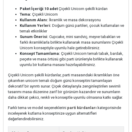
Paket İçeriği:
10 adet
Çiçekli Unicorn şekilli kürdan
Tema:
Çiçekli Unicorn
Kullanım Alanı:
İkramlık ve masa dekorasyonu
Kullanım Yerleri:
Doğum günü partileri, çocuk kutlamaları ve
temalı etkinlikler
Sunum Önerisi:
Cupcake, mini sandviç, meyve tabakları ve
farklı ikramlıklarla birlikte kullanarak masa sunumlarını Çiçekli
Unicorn konseptiyle uyumlu hale getirebilirsiniz.
Konsept Tamamlama:
Çiçekli Unicorn temalı tabak, bardak,
peçete ve masa örtüsü gibi parti ürünleriyle birlikte kullanarak
uyumlu bir kutlama masası hazırlayabilirsiniz.
Çiçekli Unicorn şekilli kürdanlar, parti masasındaki ikramlıkları öne
çıkarırken unicorn temalı doğum günü konseptini tamamlayan
dekoratif bir ayrıntı sunar. Çiçek detaylarıyla zenginleştirilen sevimli
tasarımı masa düzenine zarif bir görünüm kazandırır ve sunumların
daha dikkat çekici, renkli ve konseptle uyumlu olmasına katkı sağlar.
Farklı tema ve model seçeneklerini
parti kürdanları
kategorisinde
inceleyerek kutlama konseptinize uygun alternatifleri
değerlendirebilirsiniz.