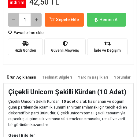
42,50 TL
indirim
Sepete Ekle
Hemen Al
Favorilerime ekle
Hızlı Gönderi
Güvenli Alışveriş
İade ve Değişim
Ürün Açıklaması
Teslimat Bilgileri
Yardım Başlıkları
Yorumlar
Çiçekli Unicorn Şekilli Kürdan (10 Adet)
Çiçekli Unicorn Şekilli Kürdan,
10 adet
olarak hazırlanan ve doğum
günü partilerinde ikramlık sunumlarını tamamlamak için tercih edilen
dekoratif bir parti ürünüdür. Çiçekli unicorn temalı şekilli tasarımıyla
cupcake, atıştırmalık ve masa süslemelerine masalsı, renkli ve zarif
bir görünüm kazandırır.
Genel Bilgiler