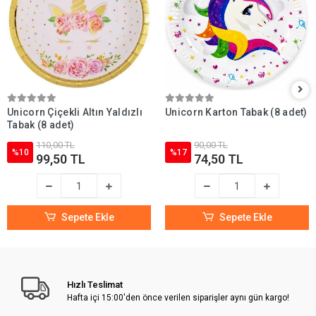
Unicorn Çiçekli Altın Yaldızlı
Unicorn Karton Tabak (8 adet)
Tabak (8 adet)
110,00 TL
90,00 TL
%10
%17
99,50 TL
74,50 TL
Sepete Ekle
Sepete Ekle
Hızlı Teslimat
Hafta içi 15:00'den önce verilen siparişler aynı gün kargo!