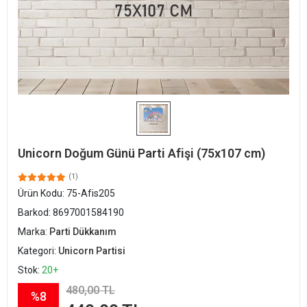
Unicorn Doğum Günü Parti Afişi (75x107 cm)
(1)
Ürün Kodu:
75-Afis205
Barkod:
8697001584190
Marka:
Parti Dükkanım
Kategori:
Unicorn Partisi
Stok:
20+
480,00 TL
%8