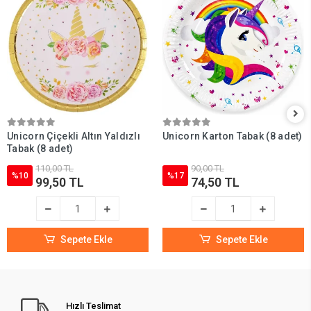
Unicorn Çiçekli Altın Yaldızlı
Unicorn Karton Tabak (8 adet)
Tabak (8 adet)
110,00 TL
90,00 TL
%10
%17
99,50 TL
74,50 TL
Sepete Ekle
Sepete Ekle
Hızlı Teslimat