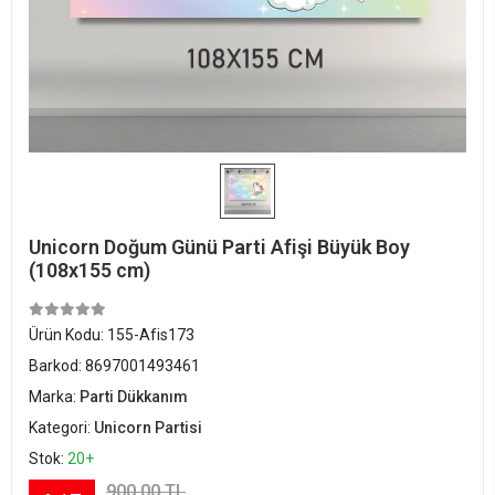
Unicorn Doğum Günü Parti Afişi Büyük Boy
(108x155 cm)
Ürün Kodu:
155-Afis173
Barkod:
8697001493461
Marka:
Parti Dükkanım
Kategori:
Unicorn Partisi
Stok:
20+
900,00 TL