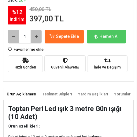
Stok:
20+
450,00 TL
%12
397,00 TL
indirim
Sepete Ekle
Hemen Al
Favorilerime ekle
Hızlı Gönderi
Güvenli Alışveriş
İade ve Değişim
Ürün Açıklaması
Teslimat Bilgileri
Yardım Başlıkları
Yorumlar
Toptan Peri Led ışık 3 metre Gün ışığı
(10 Adet)
Ürün özellikleri;
Paket içinde 10 adet 3 metre gün ışığı peri led bulunur.