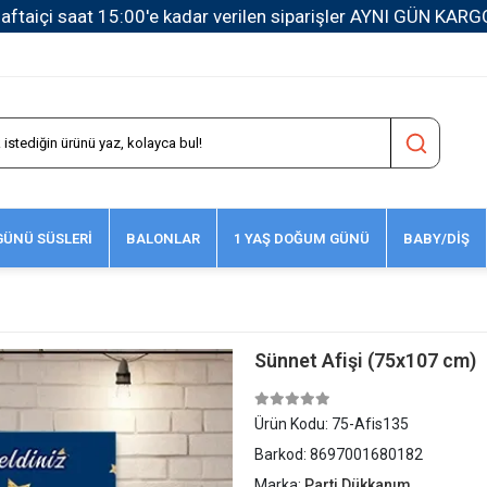
1500 TL ve Üzeri Kargo Ücretsiz!
ÜNÜ SÜSLERİ
BALONLAR
1 YAŞ DOĞUM GÜNÜ
BABY/DİŞ
Sünnet Afişi (75x107 cm)
Ürün Kodu:
75-Afis135
Barkod:
8697001680182
Marka:
Parti Dükkanım