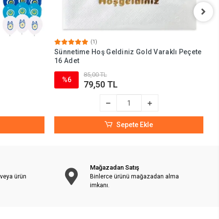
(1)
Sünnetime Hoş Geldiniz Gold Varaklı Peçete
S
16 Adet
85,00 TL
%6
79,50 TL
Sepete Ekle
Mağazadan Satış
 veya ürün
Binlerce ürünü mağazadan alma
imkanı.