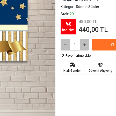
Kategori:
Sünnet Süsleri
Stok:
20+
480,00 TL
%8
440,00 TL
indirim
Favorilerime ekle
Hızlı Gönderi
Güvenli Alışveriş