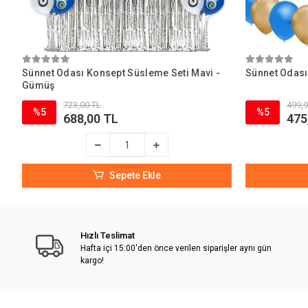
Sünnet Odası Konsept Süsleme Seti Mavi -
Sünnet Odası 
Gümüş
723,00 TL
499,9
%5
%5
688,00 TL
475
Sepete Ekle
Hızlı Teslimat
Hafta içi 15:00'den önce verilen siparişler aynı gün
kargo!