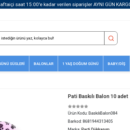
1500 TL ve Üzeri Kargo Ücretsiz!
ÜNÜ SÜSLERİ
BALONLAR
1 YAŞ DOĞUM GÜNÜ
BABY/DİŞ
Pati Baskılı Balon 10 adet
Ürün Kodu:
BaskılıBalon084
Barkod:
8681944313405
Marka:
Parti Dükkanım