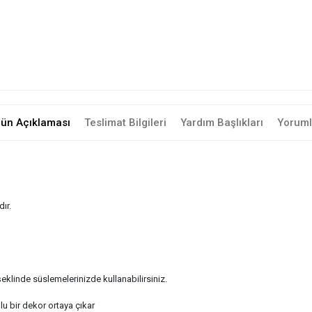
rün Açıklaması
Teslimat Bilgileri
Yardım Başlıkları
Yoruml
ır.
linde süslemelerinizde kullanabilirsiniz.
mlu bir dekor ortaya çıkar