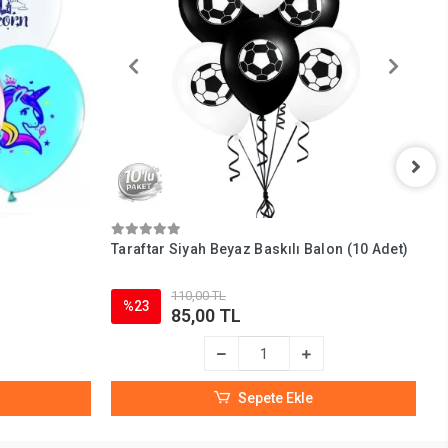
Taraftar Siyah Beyaz Baskılı Balon (10 Adet)
T
110,00 TL
%23
85,00 TL
Sepete Ekle