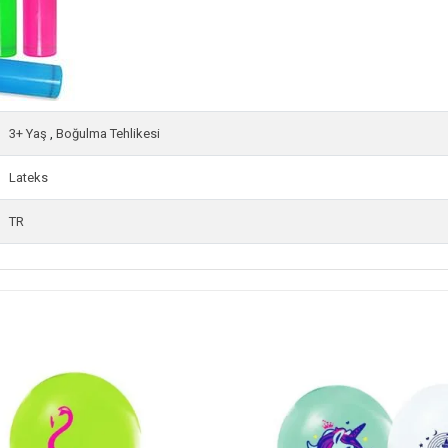
3+ Yaş
,
Boğulma Tehlikesi
Lateks
TR