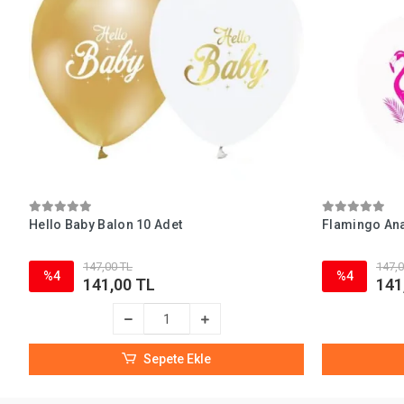
Hello Baby Balon 10 Adet
Flamingo Ana
147,00 TL
147,0
%4
%4
141,00 TL
141
Sepete Ekle