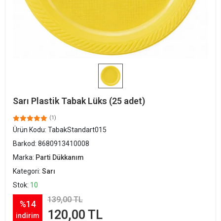
Sarı Plastik Tabak Lüks (25 adet)
(1)
Ürün Kodu:
TabakStandart015
Barkod:
8680913410008
Marka:
Parti Dükkanım
Kategori:
Sarı
Stok:
10
139,00 TL
%14
120,00 TL
indirim