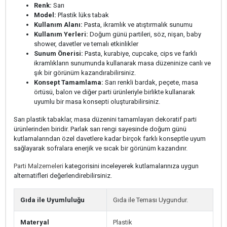
Renk:
Sarı
Model:
Plastik lüks tabak
Kullanım Alanı:
Pasta, ikramlık ve atıştırmalık sunumu
Kullanım Yerleri:
Doğum günü partileri, söz, nişan, baby
shower, davetler ve temalı etkinlikler
Sunum Önerisi:
Pasta, kurabiye, cupcake, cips ve farklı
ikramlıkların sunumunda kullanarak masa düzeninize canlı ve
şık bir görünüm kazandırabilirsiniz.
Konsept Tamamlama:
Sarı renkli bardak, peçete, masa
örtüsü, balon ve diğer parti ürünleriyle birlikte kullanarak
uyumlu bir masa konsepti oluşturabilirsiniz.
Sarı plastik tabaklar, masa düzenini tamamlayan dekoratif parti
ürünlerinden biridir. Parlak sarı rengi sayesinde doğum günü
kutlamalarından özel davetlere kadar birçok farklı konseptle uyum
sağlayarak sofralara enerjik ve sıcak bir görünüm kazandırır.
Parti Malzemeleri
kategorisini inceleyerek kutlamalarınıza uygun
alternatifleri değerlendirebilirsiniz.
Gıda ile Uyumluluğu
Gıda ile Teması Uygundur.
Materyal
Plastik