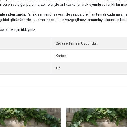
 balon ve diğer parti malzemeleriyle birlikte kullanarak uyumlu ve renkli bir mas
lerinden biridir. Parlak sarı rengi sayesinde yaz partileri, arı temalı kutlamal
t çekici görünümüyle kutlama masalarının vazgeçilmez tamamlayıcılarından biridi
ncelemek için tıklayınız.
Gıda ile Teması Uygundur.
Karton
TR