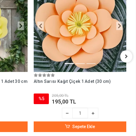
) 1 Adet 30 cm
Altın Sarısı Kağıt Çiçek 1 Adet (30 cm)
A
205,00 TL
%5
195,00 TL
Sepete Ekle