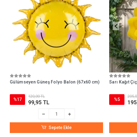
Gülümseyen Güneş Folyo Balon (67x60 cm)
Sarı Kağıt Çi
120,00 TL
205,0
%17
%5
99,95 TL
195
Sepete Ekle