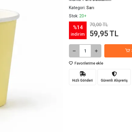
Kategori:
Sarı
Stok:
20+
70,00 TL
%14
59,95 TL
indirim
Favorilerime ekle
Hızlı Gönderi
Güvenli Alışveriş