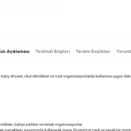
rün Açıklaması
Teslimat Bilgileri
Yardım Başlıkları
Yoruml
baby shower, okul etkinlikleri ve özel organizasyonlarda kullanıma uygun dekor
nlikleri, bahçe partileri ve temalı organizasyonlar
ğer içeceklerin sunumunda kullanarak masa düzeninize canlı ve neşeli bir görün