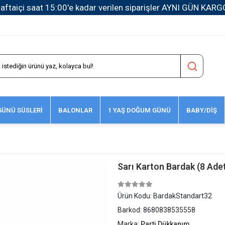
1500 TL ve Üzeri Kargo Ücretsiz!
ÜNÜ SÜSLERİ
BALONLAR
1 YAŞ DOĞUM GÜNÜ
BABY/DİŞ
Sarı Karton Bardak (8 Ade
Ürün Kodu:
BardakStandart32
Barkod:
8680838535558
Marka:
Parti Dükkanım