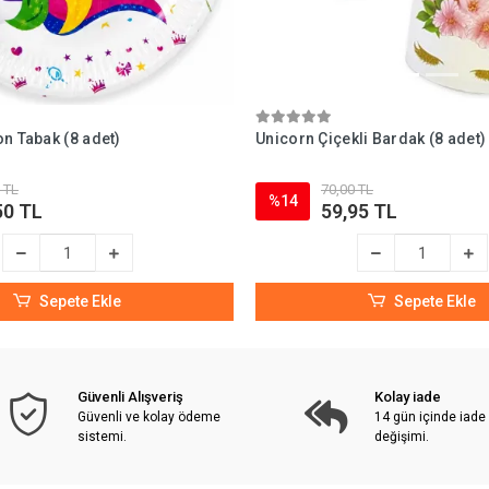
n Tabak (8 adet)
Unicorn Çiçekli Bardak (8 adet)
 TL
70,00 TL
%14
50 TL
59,95 TL
Sepete Ekle
Sepete Ekle
Güvenli Alışveriş
Kolay iade
Güvenli ve kolay ödeme
14 gün içinde iade
sistemi.
değişimi.