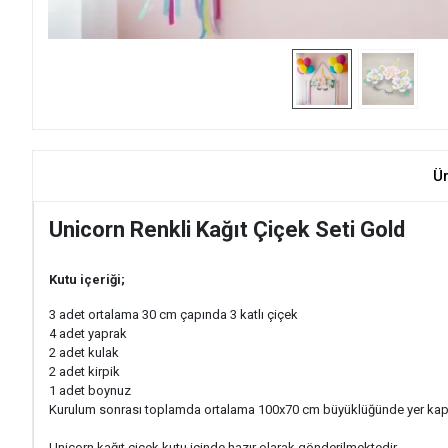
Ü
Unicorn Renkli Kağıt Çiçek Seti Gold
Kutu içeriği;
3 adet ortalama 30 cm çapında 3 katlı çiçek
4 adet yaprak
2 adet kulak
2 adet kirpik
1 adet boynuz
Kurulum sonrası toplamda ortalama 100x70 cm büyüklüğünde yer kap
Unicorn kağıt çiçek kutu içinde hazır olarak gönderilmektedir