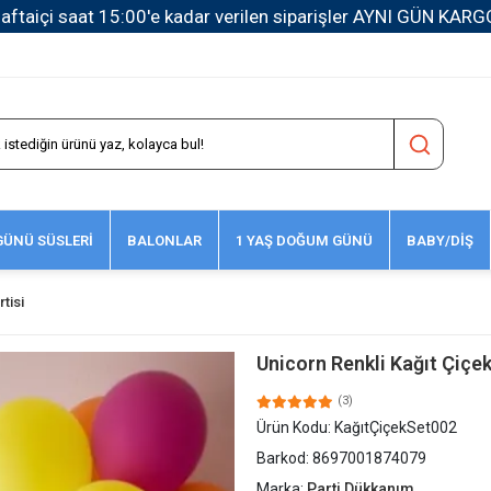
1500 TL ve Üzeri Kargo Ücretsiz!
ÜNÜ SÜSLERİ
BALONLAR
1 YAŞ DOĞUM GÜNÜ
BABY/DİŞ
tisi
Unicorn Renkli Kağıt Çiçek
(3)
Ürün Kodu:
KağıtÇiçekSet002
Barkod:
8697001874079
Marka:
Parti Dükkanım