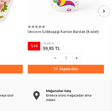
Unicorn Gökkuşağı Karton Bardak (8 adet)
U
70,00 TL
%14
59,95 TL
Sepete Ekle
Mağazadan Satış
 veya ürün
Binlerce ürünü mağazadan alma
imkanı.