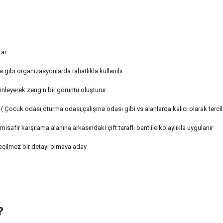
tar
gibi organizasyonlarda rahatlıkla kullanılır
nleyerek zengin bir görüntü oluşturur
( Çocuk odası,oturma odası,çalışma odası gibi vs alanlarda kalıcı olarak tercih 
safir karşılama alanına arkasındaki çift taraflı bant ile kolaylıkla uygulanır
geçilmez bir detayı olmaya aday
?