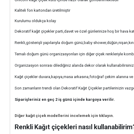
Kaliteli fon kartondan üretilmiştir
Kurulumu oldukça kolay
Dekoratif kağıt çiçekler parti,davet ve özel günlerinize hoş bir hava ka
Renkli,gösterişli yapılarıyla doğum günü,baby shower,düğün,nişan,kına 
Temalı doğum günü organizasyonları için diğer çiçek renkleriyle kombi
Organizasyon sonrası dilediğiniz alanda dekor olarak kullanabilirsiniz 
Kağıt çiçekler duvara,kapıya,masa arkasına,fotoğraf çekim alanına ve mi
Son zamanların trendi olan Dekoratif Kağıt Çiçekler partilerinizin vaz
Siparişleriniz en geç 2 iş günü içinde kargoya verilir.
Diğer kağıt çiçek modellerini incelemek için tıklayın.
Renkli Kağıt çiçekleri nasıl kullanabilirim