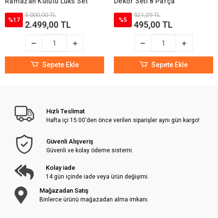
Ramazan Kutulu Lüks Set
Dekor Seti 8 Parça
3.000,00 TL
521,29 TL
%17
%5
2.499,00 TL
495,00 TL
Sepete Ekle
Sepete Ekle
Hızlı Teslimat
Hafta içi 15:00'den önce verilen siparişler aynı gün kargo!
Güvenli Alışveriş
Güvenli ve kolay ödeme sistemi.
Kolay iade
14 gün içinde iade veya ürün değişimi.
Mağazadan Satış
Binlerce ürünü mağazadan alma imkanı.