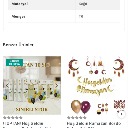
Materyal
Kağıt
Menşei
TR
Benzer Ürünler
KARGO
BEDAVA
!TOPTAN! Hoş Geldin
Hoş Geldin Ramazan Bordo