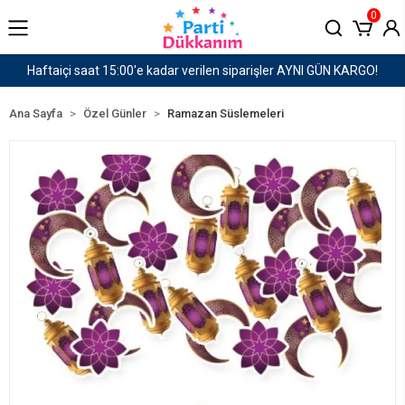
0
siparişler AYNI GÜN KARGO!
1500 TL ve Üzeri Karg
Ana Sayfa
Özel Günler
Ramazan Süslemeleri