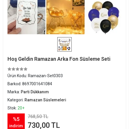
Hoş Geldin Ramazan Arka Fon Süsleme Seti
Ürün Kodu:
Ramazan-Set0303
Barkod:
8697001641084
Marka:
Parti Dükkanım
Kategori:
Ramazan Süslemeleri
Stok:
20+
768,50 TL
%5
730,00 TL
indirim