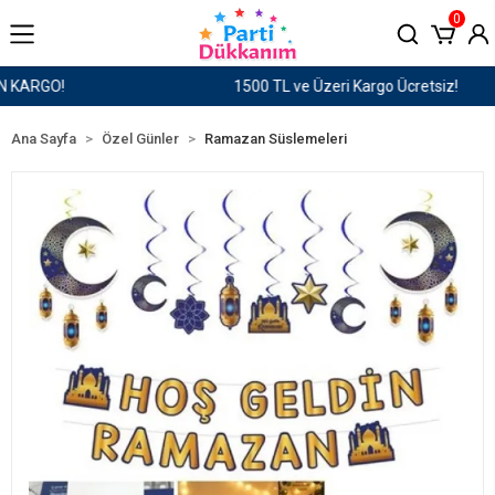
0
1500 TL ve Üzeri Kargo Ücretsiz!
Ana Sayfa
Özel Günler
Ramazan Süslemeleri