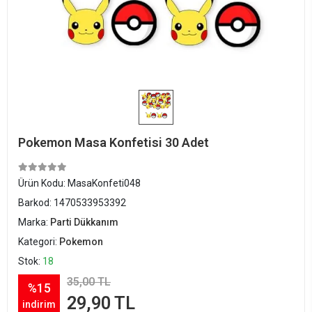
Pokemon Masa Konfetisi 30 Adet
Ürün Kodu:
MasaKonfeti048
Barkod:
1470533953392
Marka:
Parti Dükkanım
Kategori:
Pokemon
Stok:
18
35,00 TL
%15
29,90 TL
indirim