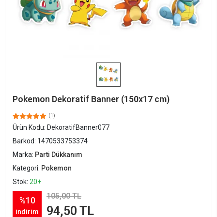
Pokemon Dekoratif Banner (150x17 cm)
(1)
Ürün Kodu:
DekoratifBanner077
Barkod:
1470533753374
Marka:
Parti Dükkanım
Kategori:
Pokemon
Stok:
20+
105,00 TL
%10
94,50 TL
indirim