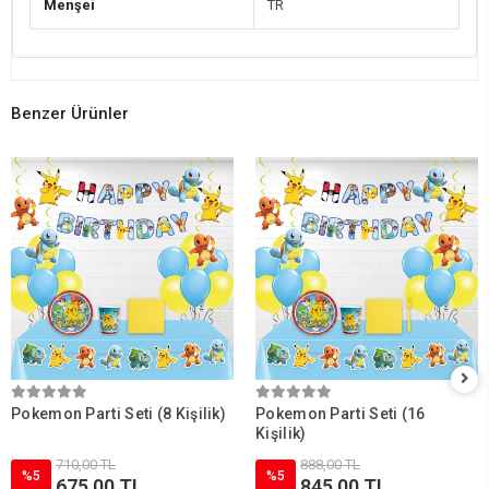
Menşei
TR
Benzer Ürünler
Pokemon Parti Seti (8 Kişilik)
Pokemon Parti Seti (16
Kişilik)
710,00 TL
888,00 TL
%5
%5
675,00 TL
845,00 TL