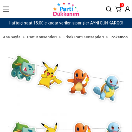
0
rişler AYNI GÜN KARGO!
1500 TL ve Üzeri Kargo Üc
Ana Sayfa
Parti Konseptleri
Erkek Parti Konseptleri
Pokemon