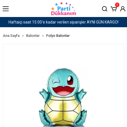
0
rişler AYNI GÜN KARGO!
1500 TL ve Üzeri Kargo Üc
Ana Sayfa
Balonlar
Folyo Balonlar