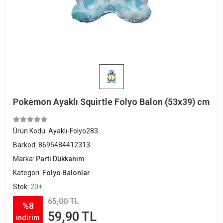
Pokemon Ayaklı Squirtle Folyo Balon (53x39) cm
Ürün Kodu:
Ayaklı-Folyo283
Barkod:
8695484412313
Marka:
Parti Dükkanım
Kategori:
Folyo Balonlar
Stok:
20+
65,00 TL
%8
59,90 TL
indirim