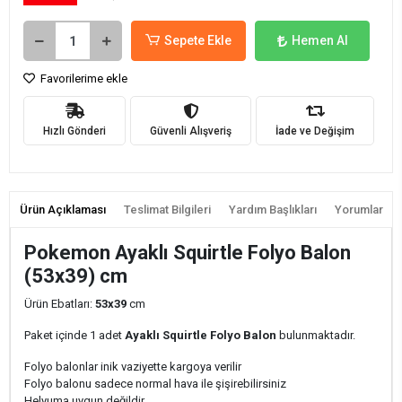
Sepete Ekle
Hemen Al
Favorilerime ekle
Hızlı Gönderi
Güvenli Alışveriş
İade ve Değişim
Ürün Açıklaması
Teslimat Bilgileri
Yardım Başlıkları
Yorumlar
Pokemon Ayaklı Squirtle Folyo Balon
(53x39) cm
Ürün Ebatları:
53x39
cm
Paket içinde 1 adet
Ayaklı Squirtle Folyo Balon
bulunmaktadır.
Folyo balonlar inik vaziyette kargoya verilir
Folyo balonu sadece normal hava ile şişirebilirsiniz
Helyuma uygun değildir