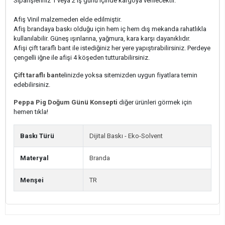
Siparişleriniz 1 veya 2 iş günü içinde kargoya verilecektir.
Afiş Vinil malzemeden elde edilmiştir.
Afiş brandaya baskı olduğu için hem iç hem dış mekanda rahatlıkla
kullanılabilir. Güneş ışınlarına, yağmura, kara karşı dayanıklıdır.
Afişi çift taraflı bant ile istediğiniz her yere yapıştırabilirsiniz. Perdeye
çengelli iğne ile afişi 4 köşeden tutturabilirsiniz.
Çift taraflı bant
elinizde yoksa sitemizden uygun fiyatlara temin
edebilirsiniz.
Peppa Pig Doğum Günü Konsepti
diğer ürünleri görmek için
hemen tıkla!
Baskı Türü
Dijital Baskı - Eko-Solvent
Materyal
Branda
Menşei
TR