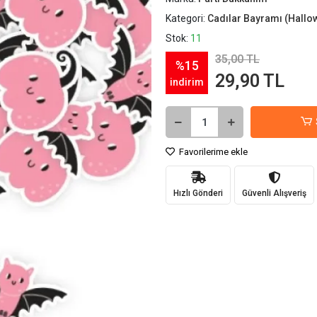
Kategori:
Cadılar Bayramı (Hallo
Stok:
11
35,00 TL
%15
29,90 TL
indirim
Favorilerime ekle
Hızlı Gönderi
Güvenli Alışveriş