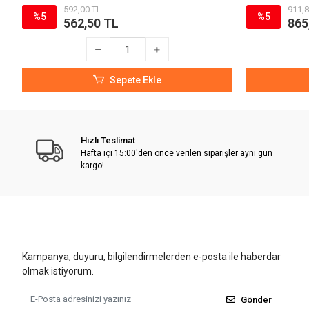
592,00 TL
911,8
%5
%5
562,50 TL
865
Sepete Ekle
Hızlı Teslimat
Hafta içi 15:00'den önce verilen siparişler aynı gün
kargo!
Kampanya, duyuru, bilgilendirmelerden e-posta ile haberdar
olmak istiyorum.
Gönder