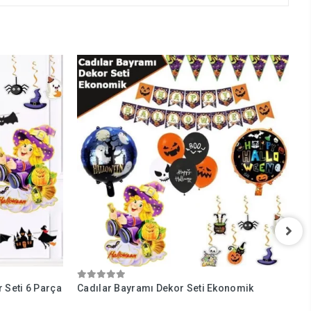
 Seti 6 Parça
Cadılar Bayramı Dekor Seti Ekonomik
K