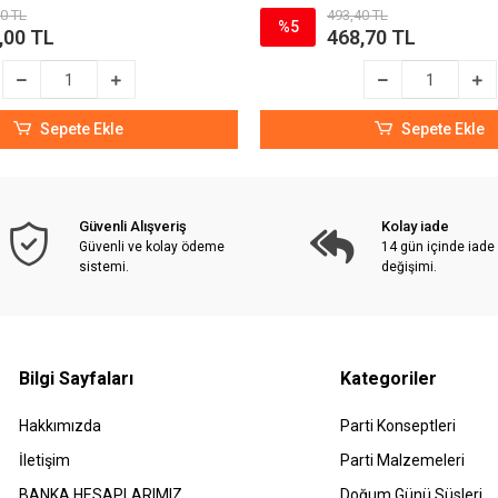
0 TL
493,40 TL
%5
,00 TL
468,70 TL
Sepete Ekle
Sepete Ekle
Güvenli Alışveriş
Kolay iade
Güvenli ve kolay ödeme
14 gün içinde iade
sistemi.
değişimi.
Bilgi Sayfaları
Kategoriler
Hakkımızda
Parti Konseptleri
İletişim
Parti Malzemeleri
BANKA HESAPLARIMIZ
Doğum Günü Süsleri