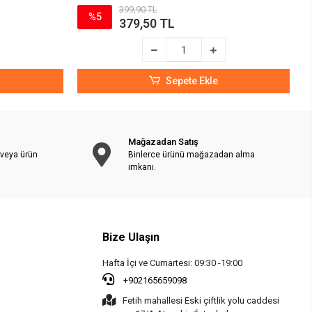
399,90 TL
%5
379,50 TL
Sepete Ekle
Mağazadan Satış
 veya ürün
Binlerce ürünü mağazadan alma
imkanı.
Bize Ulaşın
Hafta İçi ve Cumartesi: 09:30 -19:00
+902165659098
Fetih mahallesi Eski çiftlik yolu caddesi