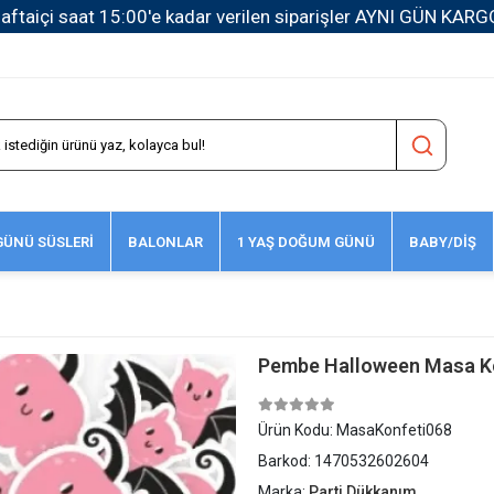
1500 TL ve Üzeri Kargo Ücretsiz!
ÜNÜ SÜSLERİ
BALONLAR
1 YAŞ DOĞUM GÜNÜ
BABY/DİŞ
Pembe Halloween Masa Ko
Ürün Kodu:
MasaKonfeti068
Barkod:
1470532602604
Marka:
Parti Dükkanım