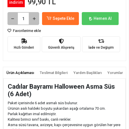
99,90 TL
indirim
Sepete Ekle
Hemen Al
Favorilerime ekle
Hızlı Gönderi
Güvenli Alışveriş
İade ve Değişim
Ürün Açıklaması
Teslimat Bilgileri
Yardım Başlıkları
Yorumlar
Cadılar Bayramı Halloween Asma Süs
(6 Adet)
Paket içerisinde 6 adet asmalı süs bulunur.
Ürünün asılı haldeki boyutu yukardan aşağı ortalama 70 cm.
Parlak kağıttan imal edilmiştir.
Kalitesi birinci sınıf baskı, canlı renkler.
Asma süsü tavana, avizeye, kapı çerçevesine uygun görülen her yere