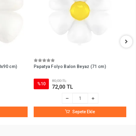
0x90 cm)
Papatya Folyo Balon Beyaz (71 cm)
B
80,00 TL
%10
72,00 TL
Sepete Ekle