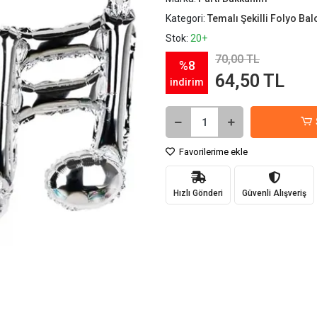
Kategori:
Temalı Şekilli Folyo Bal
Stok:
20+
70,00 TL
%8
64,50 TL
indirim
Favorilerime ekle
Hızlı Gönderi
Güvenli Alışveriş