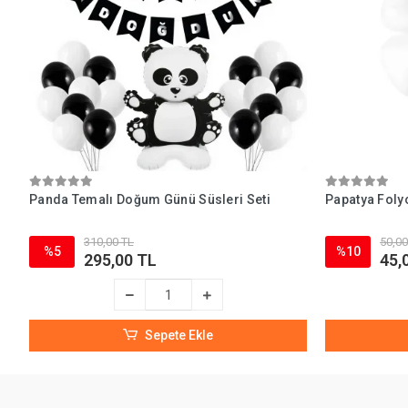
Panda Temalı Doğum Günü Süsleri Seti
Papatya Foly
310,00 TL
50,00
%5
%10
295,00 TL
45,
Sepete Ekle