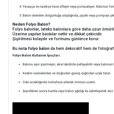
Yavaşça ve nazikçe hava üfleyin veya pompalayın. Balonun form
Balon istenilen dolgunluğa ulaştığında, pipeti veya pompayı çı
Neden Folyo Balon?
Folyo balonlar, lateks balonlara göre daha uzun ömürlü 
Üzerine yapılan baskılar nettir ve dikkat çekicidir.
Şişirilmesi kolaydır ve formunu günlerce korur.
Bu
nota folyo balon
da hem dekoratif hem de fotoğraf ç
Folyo Balon Kullanım İpuçları:
Balonu aşırı şişirmeyin, aksi takdirde patlayabilir veya balonun bir
Keskin nesnelerden ve doğrudan güneş ışığından uzak tutun.
Oda sıcaklığında muhafaza ederek ömrünü uzatın.
Şişirdikten sonra bantla veya balon ağırlığı ile sabitleyerek düz