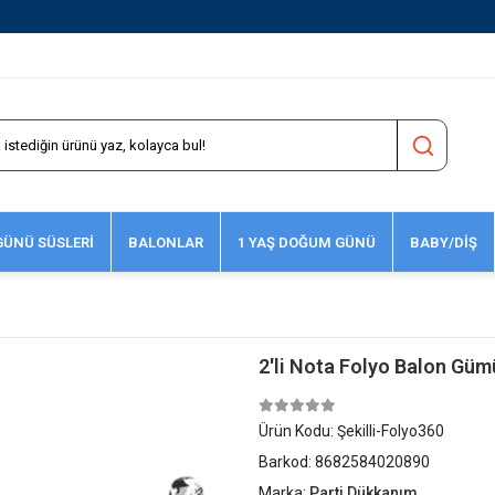
1500 TL ve Üzeri Kargo Ücretsiz!
ÜNÜ SÜSLERİ
BALONLAR
1 YAŞ DOĞUM GÜNÜ
BABY/DİŞ
2'li Nota Folyo Balon Güm
Ürün Kodu:
Şekilli-Folyo360
Barkod:
8682584020890
Marka:
Parti Dükkanım