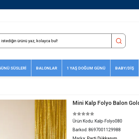
1500 TL ve Üzeri Kargo Ücretsiz!
ÜNÜ SÜSLERİ
BALONLAR
1 YAŞ DOĞUM GÜNÜ
BABY/DİŞ
Mini Kalp Folyo Balon Gol
Ürün Kodu:
Kalp-Folyo080
Barkod:
8697001129988
Marka:
Parti Dükkanım