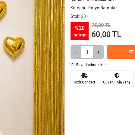
Kategori:
Folyo Balonlar
Stok:
20+
75,00 TL
%20
60,00 TL
indirim
Favorilerime ekle
Hızlı Gönderi
Güvenli Alışveriş