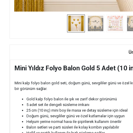
Ü
Mini Yıldız Folyo Balon Gold 5 Adet (10 
Mini kalp folyo balon gold seti, doğum günü, sevgililer günü ve özel 
bir görünüm sağlar.
Gold kalp folyo balon ile şık ve zarif dekor görünümü
5 adet set ile dengeli süsleme imkanı
25 cm (10 inç) mini boy ile masa ve detay süsleme için ideal
Doğum günü, sevgililer günü ve özel kutlamalar için uygun
Helyum yerine normal hava ile şişirilerek kullanım önerilir
Balon setleri ve parti süsleri ile kolay kombin yapılabilir
Hafif ve pratik kullanım ile hızlı süsleme sağlar