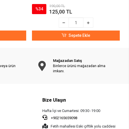
190,00 TL
%34
125,00 TL
Sepete Ekle
Mağazadan Satış
 veya ürün
Binlerce ürünü mağazadan alma
imkanı.
Bize Ulaşın
Hafta İçi ve Cumartesi: 09:30 -19:00
+902165659098
Fetih mahallesi Eski çiftlik yolu caddesi